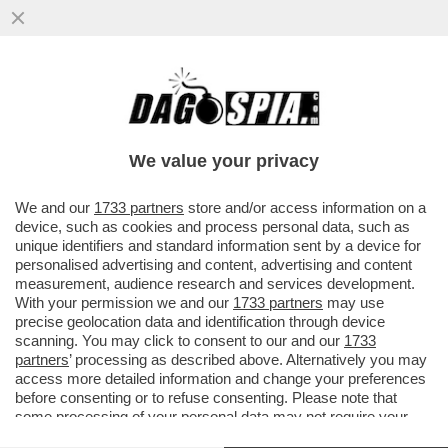
We value your privacy
We and our
1733 partners
store and/or access information on a
device, such as cookies and process personal data, such as
unique identifiers and standard information sent by a device for
personalised advertising and content, advertising and content
measurement, audience research and services development.
With your permission we and our
1733 partners
may use
precise geolocation data and identification through device
scanning. You may click to consent to our and our
1733
partners
’ processing as described above. Alternatively you may
I CONTI COME DIO COMANDA!
– LO IOR, L’ISTITUTO
access more detailed information and change your preferences
PER LE OPERE DI RELIGIONE, HA CHIUSO IL
before consenting or to refuse consenting. Please note that
BILANCIO 2025 CON UN UTILE NETTO DI 51 MILIONI DI
some processing of your personal data may not require your
EURO, IN CRESCITA DEL 55% RISPETTO ALL’ANNO
consent, but you have a right to object to such processing. Your