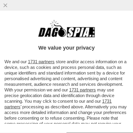
We value your privacy
We and our
1731 partners
store and/or access information on a
device, such as cookies and process personal data, such as
unique identifiers and standard information sent by a device for
personalised advertising and content, advertising and content
measurement, audience research and services development.
With your permission we and our
1731 partners
may use
precise geolocation data and identification through device
scanning. You may click to consent to our and our
1731
partners
’ processing as described above. Alternatively you may
access more detailed information and change your preferences
before consenting or to refuse consenting. Please note that
some processing of your personal data may not require your
DAGOREPORT –
“TAFAZZISMO” BRITISH”! A LONDRA,
consent, but you have a right to object to such processing. Your
COME A ROMA, LA SINISTRA È CAPACE SOLO DI