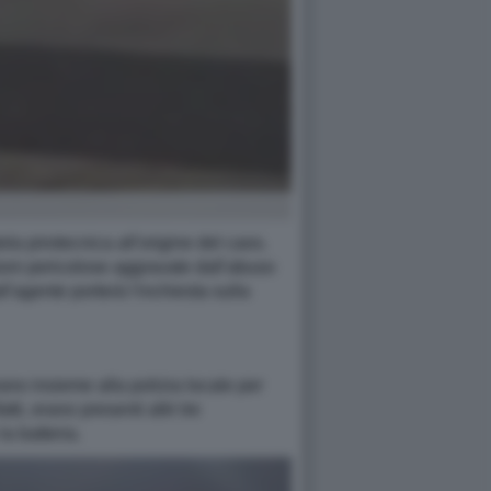
ola pirotecnica all'origine del caos.
osioni pericolose aggravate dall'abuso
l'agente porterà l'inchiesta sulla
no insieme alla polizia locale per
ti, erano presenti altri tre
a batteria.