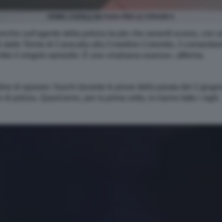
ROMA, CAVALLI IN FUGA PER LE STRADE 6
rchio sull'agente della polizia locale che venerdì scorso, con una 
i dalle Terme di Caracalla alla Cristoforo Colombo, il comandante
oltre il singolo episodio. È una «malsana usanza», afferma.
udine di sparare i fuochi durante le prove della parata del 2 giu
ze di polizia. Quest'anno, per la prima volta, lo hanno fatto i vigili.