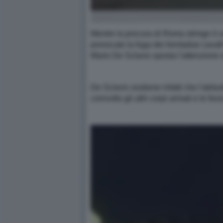
Mentre la procura di Roma stringe il ce
provocato la fuga dei trentadue cavall
Mario De Sclavis sposta l'attenzione 
De Sclavis sostiene infatti che l'abit
coinvolto gli altri corpi armati e le for