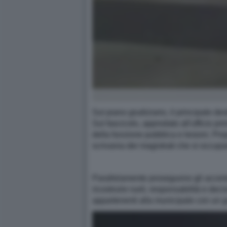
Sul piano giudiziario, il principale de
Sul fascicolo, approdato all'ufficio pr
della funzione pubblica e lesioni. Prop
scrivania dei magistrati che si occupa
Parallelamente proseguono gli accert
ricostruire ruoli, responsabilità e deci
appartenenti alla municipale con un g