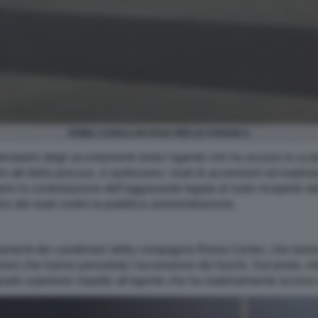
ROMA, CAVALLI IN FUGA PER LE STRADE 5
stinatario degli accertamenti resta l'agente che ha acceso la scat
imi atti della procura, si ipotizzano i reati di accensioni ed espl
rio la contestazione dell'aggravante legata al ruolo ricoperto dal
no dei reati contro la pubblica amministrazione.
amenti dei carabinieri della compagnia Roma Centro, che lavora
sioni che hanno preceduto l'accensione dei fuochi. Sul posto, infat
rado superiore rispetto all'agente che ha materialmente acceso l