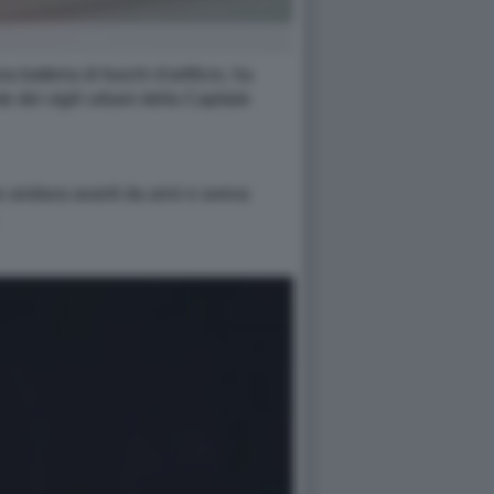
batteria di fuochi d'artificio, ha
 dei vigili urbani della Capitale
gno andava avanti da anni e aveva