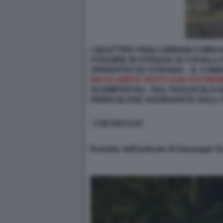
I QUATTRO VIGILI URBANI COINV
FUGGIRE IN STRADA 32 CAVALLI
OPERATIVI SU STRADA – IL CO
INCOLUMITÀ VISTO CHE POTRE
SCOMPOSTA) - SUL FASCICOLO A
PERICOLOSE AGGRAVATE DALL'
2 GIU 2026 11:45
Estratto dell’articolo di Giuseppe