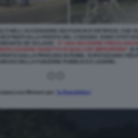
OLTI NELL’ACCENSIONE DEI FUOCHI D’ARTIFICIO, CHE 
 DESTINATI ALLA PARATA DEL 2 GIUGNO, SONO STATI 
MANDANTE DE SCLAVIS:
“E’ UNA DECISIONE PRESA ANC
BBERO ESSERE OGGETTO DI QUALCHE IMPROPERIO”
(E 
PERTO DALLA PROCURA DI ROMA, SI IPOTIZZANO I REAT
ABUSO DELLA FUNZIONE PUBBLICA E LESIONI…
 Scarpa,Luca Monaco per
“la Repubblica”