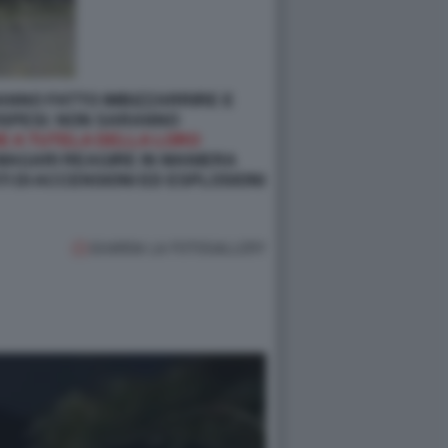
HANNO FATTO IMBIZZARRIRE E
SOSPESI: NON SARANNO
HE A TUTELA DELLA LORO
MAGARI REAGIRE IN MANIERA
I DI ACCENSIONI ED ESPLOSIONI
GUARDA LA FOTOGALLERY