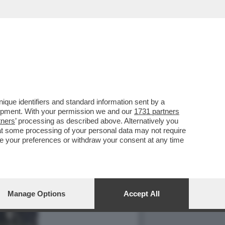
que identifiers and standard information sent by a
lopment. With your permission we and our
1731 partners
tners
’ processing as described above. Alternatively you
at some processing of your personal data may not require
nge your preferences or withdraw your consent at any time
Manage Options
Accept All