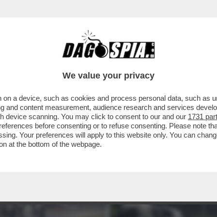
We value your privacy
 on a device, such as cookies and process personal data, such as uni
ising and content measurement, audience research and services deve
gh device scanning. You may click to consent to our and our
1731 par
ferences before consenting or to refuse consenting. Please note th
essing. Your preferences will apply to this website only. You can cha
on at the bottom of the webpage.