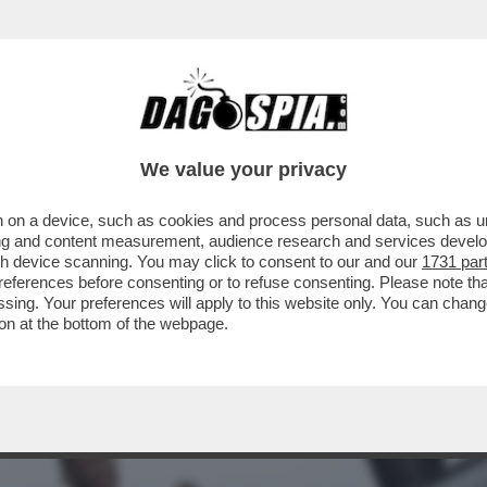
We value your privacy
 on a device, such as cookies and process personal data, such as uni
ising and content measurement, audience research and services deve
gh device scanning. You may click to consent to our and our
1731 par
ferences before consenting or to refuse consenting. Please note th
essing. Your preferences will apply to this website only. You can cha
on at the bottom of the webpage.