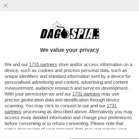
We value your privacy
We and our
1731 partners
store and/or access information on a
device, such as cookies and process personal data, such as
unique identifiers and standard information sent by a device for
personalised advertising and content, advertising and content
measurement, audience research and services development.
With your permission we and our
1731 partners
may use
precise geolocation data and identification through device
scanning. You may click to consent to our and our
1731
partners
’ processing as described above. Alternatively you may
access more detailed information and change your preferences
OCCHIO ALLA SFIGA!
– MARINO NIOLA: “SECONDO
before consenting or to refuse consenting. Please note that
UNA DIFFUSA CREDENZA POPOLARE,
LO IETTATORE
some processing of your personal data may not require your
È UN PORTATORE INVOLONTARIO DI SFIGA,
IL CUI
consent, but you have a right to object to such processing. Your