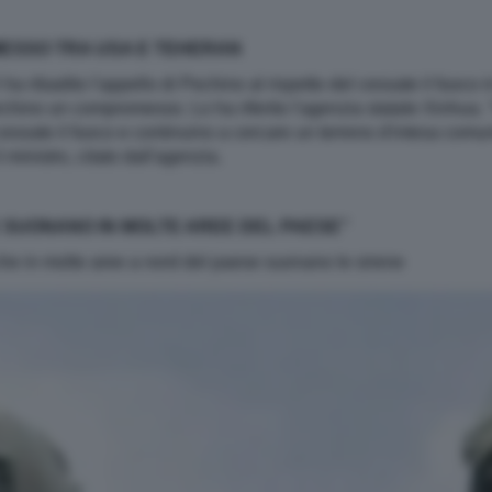
ESSO TRA USA E TEHERAN
 ha ribadito l'appello di Pechino al rispetto del cessate il fuoco
cerchino un compromesso. Lo ha riferito l'agenzia statale Xinhua.
sate il fuoco e continuino a cercare un terreno d'intesa comune 
 ministro, citato dall'agenzia.
E SUONANO IN MOLTE AREE DEL PAESE”
che in molte aree a nord del paese suonano le sirene