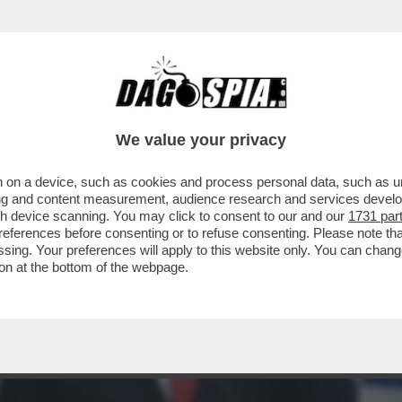
We value your privacy
 on a device, such as cookies and process personal data, such as uni
ising and content measurement, audience research and services deve
gh device scanning. You may click to consent to our and our
1731 par
ferences before consenting or to refuse consenting. Please note th
essing. Your preferences will apply to this website only. You can cha
on at the bottom of the webpage.