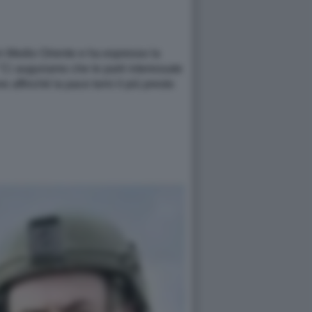
 in Medio Oriente e ha espresso la
 "Ci auguriamo che le parti interessate
affinché la pace torni il più presto