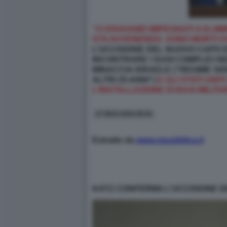
“
CI ERAVAMO IMPEGNATI A ELI
STA AVVENENDO. SONO MORTI 
L’UCCISIONE DEL NUOVO CAPO D
INCONTRARE I SUOI COMPLICI N
MINACCIA ISRAELE (“REGIME SIO
ALTRI 25 ANNI”)
E GLI STATI UNI
L’INSTALLAZIONE DI BASI MILITA
27 MAG 2026 08:54
Estratto da
www.repubblica.it
KATZ CONFERMA L’UCCISIONE D