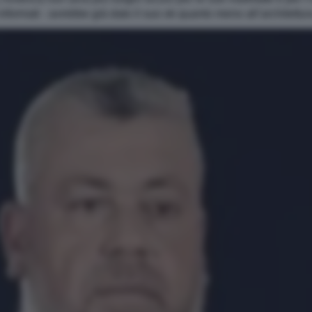
nformati - avrebbe già dato il suo ok quanto meno all’architettu