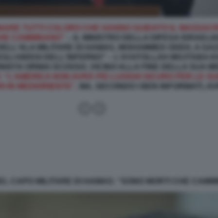
MINARE TUTTI COLORO CHE HANNO GUIDATO IL MASSAC
CHE CAMMINANO”
– IL MINISTRO DELLA DIFESA ISRAELI
ELL'ALA MILITARE DI HAMAS, MOHAMMED ODEH, A GAZ
EGLI ABISSI DELL'INFERNO” – L’AYATOLLAH MOJTABA
NISTA ORMAI SCOSSO, VICINO ALLA FINE DELLA SUA MI
TI: “L’AMERICA NON AVRÀ PIÙ LUOGHI SICURO PER LE 
RI IN MEDIORIENTE”,
MA, SECONDO I BEN INFORMATI, AV
EL CAPO MILITARE DI HAMAS: “SONO MORTI CHE CAMM