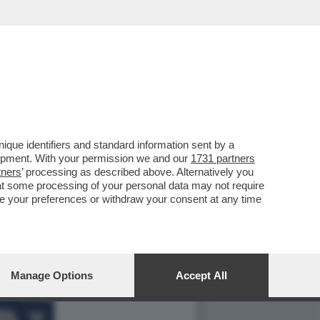
que identifiers and standard information sent by a
lopment. With your permission we and our
1731 partners
tners
’ processing as described above. Alternatively you
at some processing of your personal data may not require
nge your preferences or withdraw your consent at any time
Manage Options
Accept All