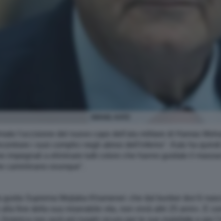
ISRAEL KATZ
fermato l'uccisione del nuovo capo dell'ala militare di Hamas 
contrare i suoi complici negli abissi dell'inferno". Katz ha quin
o impegnati a eliminare tutti coloro che hanno guidato il massac
che camminano ovunque".
 la guida Suprema Mojtaba Khamenei: che dal bunker dov’è nasco
lla fine della sua miserabile vita, non vivrà altri 25 anni». E cont
America non avrà più luoghi sicuro per le sue malefatte e per l’in