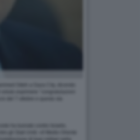
Mohammed Odeh a Gaza City, dicendo
di voluto esprimere "congratulazioni
ro del 7 ottobre e questo sta
sto ha tuonato contro Israele,
ro gli Stati Uniti: «Il Medio Oriente
stallazione di basi militari nella