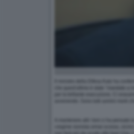
Il ministro della Difesa Katz ha con
che quest'ultimo è stato "mandato a in
per la brillante esecuzione. Ci eravam
avvenendo. Sono tutti uomini morti 
A mantenere alti i toni ci ha pensato
«regime sionista ormai scosso, vicino a
non farà più da scudo alle basi Usa. L’