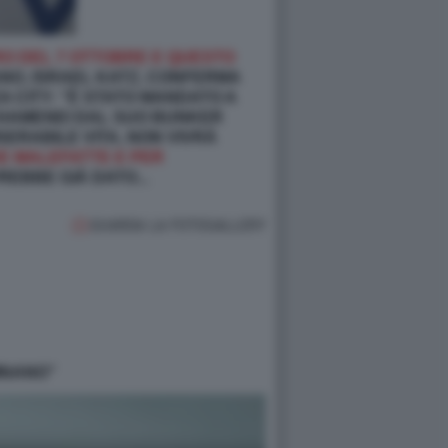
RO DEL 7 OTTOBRE E QUESTO
ANO, ISRAEL KATZ, CONFERMA
A CITY: “È STATO MANDATO A
 KHAMENEI DAL SUO BUNKER
SERABILE VITA, NON VIVRÀ
SUE MALEFATTE E PER
REBBE GIÀ DATO...
GUARDA LA FOTOGALLERY
INANO”