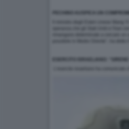
PECHINO AUSPICA UN COMPROM
Il ministro degli Esteri cinese Wang Yi
speranza che gli Stati Uniti e l'Iran 
rimangano determinate a cercare un ces
possibile in Medio Oriente", ha detto il
ESERCITO ISRAELIANO: “SIREN
L’esercito israeliano ha comunicato 