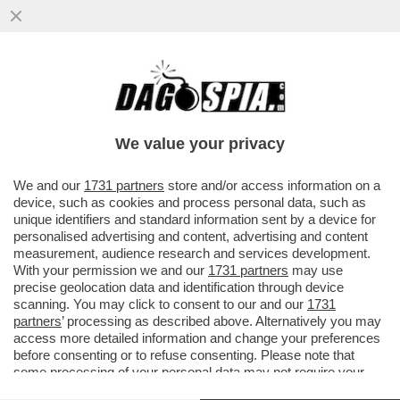
We value your privacy
We and our
1731 partners
store and/or access information on a
device, such as cookies and process personal data, such as
unique identifiers and standard information sent by a device for
personalised advertising and content, advertising and content
measurement, audience research and services development.
With your permission we and our
1731 partners
may use
precise geolocation data and identification through device
scanning. You may click to consent to our and our
1731
partners
’ processing as described above. Alternatively you may
access more detailed information and change your preferences
before consenting or to refuse consenting. Please note that
“LA MORTE ESISTE PER IL CORPO, MA NON ESISTE
some processing of your personal data may not require your
PER IL CAMPO QUANTISTICO CHE SIAMO”
– PARLA
consent, but you have a right to object to such processing. Your