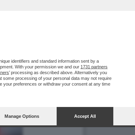
que identifiers and standard information sent by a
lopment. With your permission we and our
1731 partners
tners
’ processing as described above. Alternatively you
at some processing of your personal data may not require
nge your preferences or withdraw your consent at any time
Manage Options
Accept All