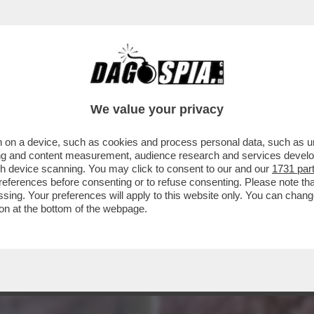
We value your privacy
 on a device, such as cookies and process personal data, such as uni
ising and content measurement, audience research and services deve
gh device scanning. You may click to consent to our and our
1731 par
ferences before consenting or to refuse consenting. Please note th
essing. Your preferences will apply to this website only. You can cha
on at the bottom of the webpage.