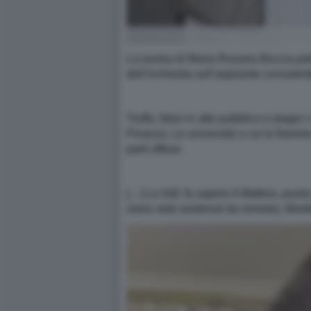
La laurea di Maria Rosaria Boccia potr
dell’inchiesta sull’aspirante consulen
Truffa, falso in atto pubblico e plagio
Finanza. Le università a cui le fiamme
parti offese.
[…] La Gdf, fa sapere Il Mattino, punta 
siano stati sostenuti da remoto), libre