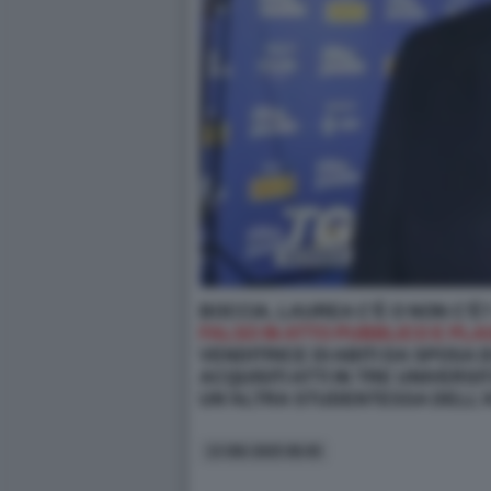
BOCCIA, LAUREA C’È O NON C’È
FALSO IN ATTO PUBBLICO E PLA
VENDITRICE DI ABITI DA SPOSA D
ACQUISITI ATTI IN TRE UNIVERS
UN’ALTRA STUDENTESSA DELL’
13 GIU 2025 08:45