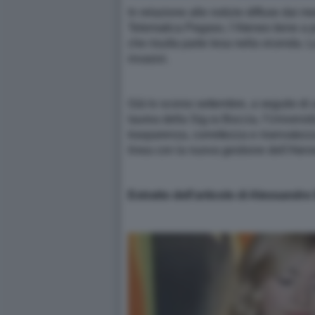
In relazione alle notizie diffuse dai
Telematica Pegaso, l’Ateneo tiene a pr
che risulta parte lesa nella vicenda.
invasivi.
Già lo scorso settembre, a seguito di un
laurea della Sig.ra Boccia, l’Università
trasparenza, correttezza e riservatezza
linea con la nuova gestione dell'Ateneo
Estratto dell’articolo di Alessandr