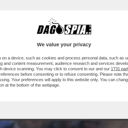
We value your privacy
 on a device, such as cookies and process personal data, such as uni
ising and content measurement, audience research and services deve
gh device scanning. You may click to consent to our and our
1731 par
ferences before consenting or to refuse consenting. Please note th
essing. Your preferences will apply to this website only. You can cha
on at the bottom of the webpage.