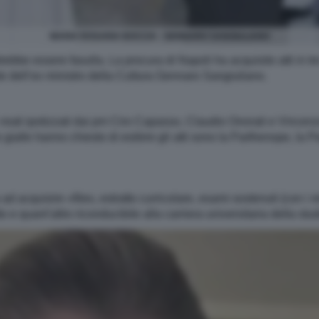
MARIA ROSARIA BOCCIA - GENNARO SANGIULIANO
ebbe essere fasulla. La procura di Napoli ha acquisito atti in tre
te dell’ex ministro della Cultura Gennaro Sangiuliano.
 i reati ipotizzati dai pm Ciro Capasso, Claudio Onorati e Vincenz
 gialle hanno chiesto di esibire gli atti sono la Parthenope, la
ad acquisire «files, estratto curricolare, esami sostenuti (con i r
tto e quant’altro riconducibile alla carriera universitaria della s