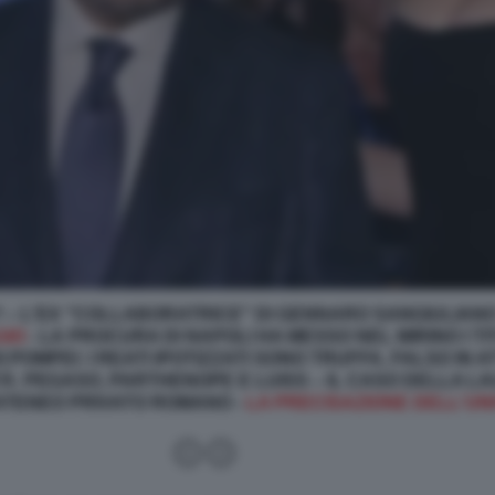
? – L'EX "COLLABORATRICE" DI GENNARO SANGIULIAN
GIO
- LA PROCURA DI NAPOLI HA MESSO NEL MIRINO I TI
I POMPEI: I REATI IPOTIZZATI SONO TRUFFA, FALSO IN 
ITÀ: PEGASO, PARTHENOPE E LUISS – IL CASO DELLA L
ATENEO PRIVATO ROMANO -
LA PRECISAZIONE DELL'UN