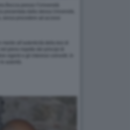
ria Boccia presso l’Università
a presentata dalla stessa Università,
ia, senza procedere ad accessi
 merito all’autenticità della tesi di
nel pieno rispetto dei principi di
 vigenti e gli interessi coinvolti. In
le autorità.