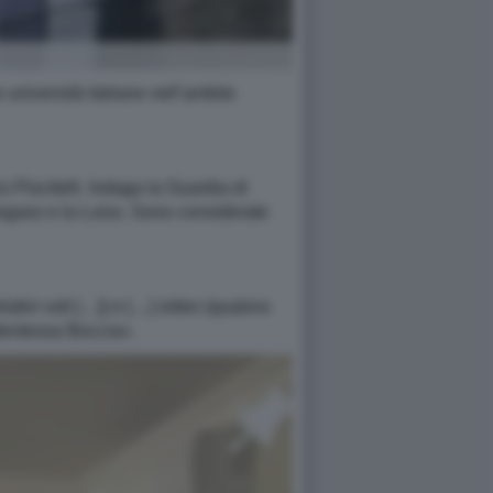
 università italiane nell’ambito
o Piscitelli. Indaga la Guardia di
 Pegaso e la Luiss. Sono considerate
elativi voti […]) e […] video (qualora
tudentessa Boccia».