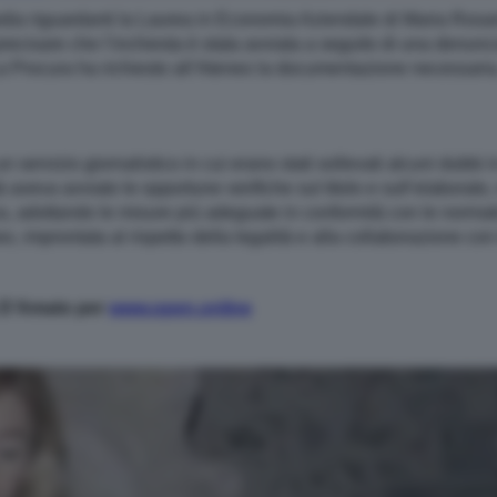
 media riguardanti la Laurea in Economia Aziendale di Maria Rosa
ecisare che l’inchiesta è stata avviata a seguito di una denunci
 La Procura ha richiesto all’Ateneo la documentazione necessar
 servizio giornalistico in cui erano stati sollevati alcuni dubbi in
 aveva avviato le opportune verifiche sul titolo e sull’elaborato, 
, adottando le misure più adeguate in conformità con le normative
, improntata al rispetto della legalità e alla collaborazione con 
o D’Amato per
www.open.online