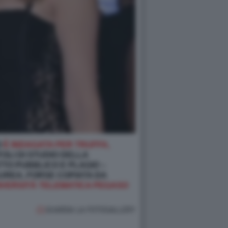
O
È INDAGATA PER TRUFFA,
TOLI DI STUDIO DELLA
ATTO PUBBLICO E PLAGIO –
AUREA, FORSE COPIATA DA
IVERSITÀ TELEMATICA PEGASO
GUARDA LA FOTOGALLERY