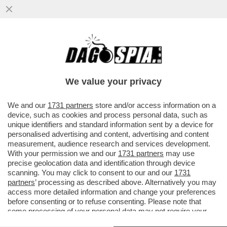
We value your privacy
We and our
1731 partners
store and/or access information on a
device, such as cookies and process personal data, such as
unique identifiers and standard information sent by a device for
personalised advertising and content, advertising and content
measurement, audience research and services development.
With your permission we and our
1731 partners
may use
precise geolocation data and identification through device
scanning. You may click to consent to our and our
1731
partners
’ processing as described above. Alternatively you may
access more detailed information and change your preferences
SCAZZI IN CARROZZA! - A LATERZA,
IN PROVINCIA DI
before consenting or to refuse consenting. Please note that
TARANTO IL SINDACO GIUSEPPE CRISTELLA
some processing of your personal data may not require your
FESTEGGIA LA RIELEZIONE A BORDO DI UNA
consent, but you have a right to object to such processing. Your