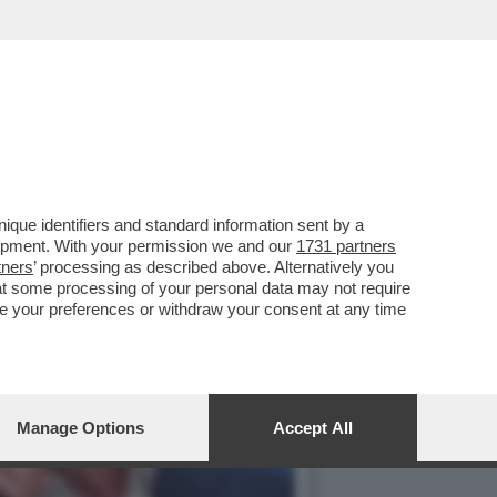
que identifiers and standard information sent by a
lopment. With your permission we and our
1731 partners
tners
’ processing as described above. Alternatively you
at some processing of your personal data may not require
nge your preferences or withdraw your consent at any time
Manage Options
Accept All