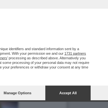
que identifiers and standard information sent by a
lopment. With your permission we and our
1731 partners
tners
’ processing as described above. Alternatively you
at some processing of your personal data may not require
nge your preferences or withdraw your consent at any time
Manage Options
Accept All