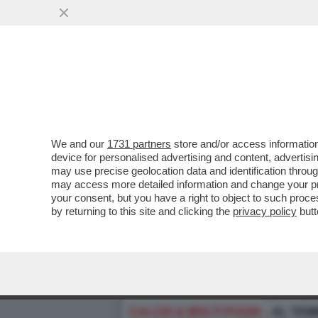
We and our
1731 partners
store and/or access information
device for personalised advertising and content, advert
may use precise geolocation data and identification throu
may access more detailed information and change your pre
your consent, but you have a right to object to such proc
by returning to this site and clicking the
privacy policy
butt
CALCIO & MOLTI PUGNI –
AL TEMI