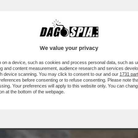
We value your privacy
 on a device, such as cookies and process personal data, such as uni
ising and content measurement, audience research and services deve
gh device scanning. You may click to consent to our and our
1731 par
ferences before consenting or to refuse consenting. Please note th
essing. Your preferences will apply to this website only. You can cha
on at the bottom of the webpage.