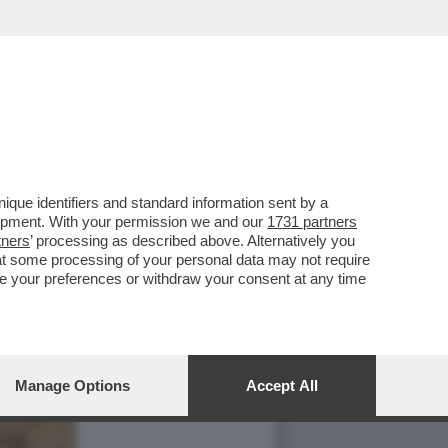
que identifiers and standard information sent by a
lopment. With your permission we and our
1731 partners
tners
’ processing as described above. Alternatively you
at some processing of your personal data may not require
nge your preferences or withdraw your consent at any time
Manage Options
Accept All