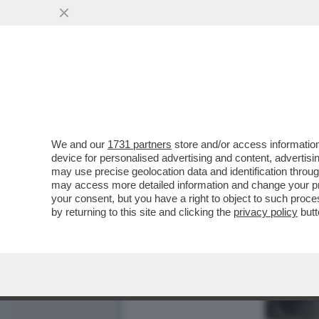
We and our
1731 partners
store and/or access information
device for personalised advertising and content, advert
may use precise geolocation data and identification throu
may access more detailed information and change your pre
your consent, but you have a right to object to such proc
by returning to this site and clicking the
privacy policy
butt