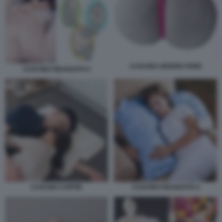
CUSCINO SEDERE PENE
CUSCINO FIDANZATO 5
CUSCINO COPPIE
CUSCINO FIDANZATO 4