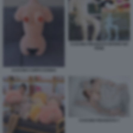
CUSCINO FIDANZATO INTERO NO
PENE
CUSCINO CORPO DONNA
CUSCINO FIDANZATO 7