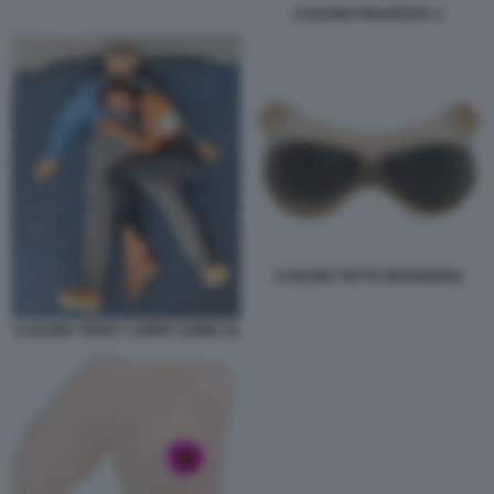
CUSCINO FIDANZATA 2
CUSCINO TETTE REGGISENO
CUSCINO TEDDY CORPO UOMO (3)