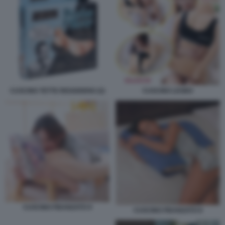
CUSCINO TETTE REGGISENO (2)
CUSCINO LESBO
CUSCINO FIDANZATO 9
CUSCINO FIDANZATO 8