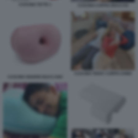
CUSCINO TETTE 1
CUSCINO COPPIA BRACCIO
CUSCINO TEDDY CORPO UOMO
CUSCINO SEDERE BUCO ANO