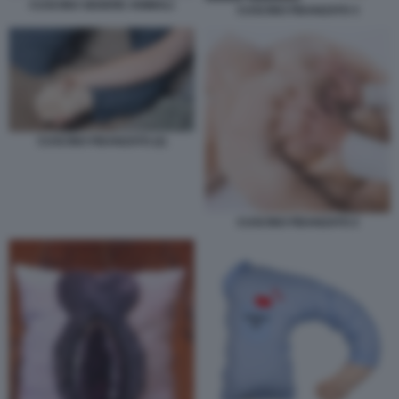
CUSCINO SEDERE ANIMALI
CUSCINO FIDANZATO 3
CUSCINO FIDANZATO (2)
CUSCINO FIDANZATO 2