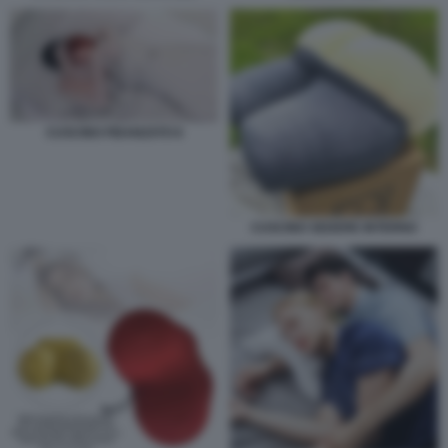
CUSCINO FIDANZATO 6
CUSCINO SEDERE INTERNO