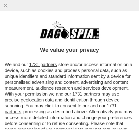
A COSA SERVE UN PARTNER SE PUOI
AVERE UN CUSCINO CON L'AUGELLO? -
BARBARA COSTA RACCONTA...
We value your privacy
VAI ALL'ARTICOLO
We and our
1731 partners
store and/or access information on a
device, such as cookies and process personal data, such as
unique identifiers and standard information sent by a device for
personalised advertising and content, advertising and content
measurement, audience research and services development.
With your permission we and our
1731 partners
may use
precise geolocation data and identification through device
scanning. You may click to consent to our and our
1731
partners
’ processing as described above. Alternatively you may
access more detailed information and change your preferences
before consenting or to refuse consenting. Please note that
some processing of your personal data may not require your
consent, but you have a right to object to such processing. Your