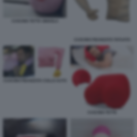
CUSCINO TETTA SINGOLA
CUSCINO FIDANZATO TATUATO
CUSCINO FIDANZATA COLLO AUTO
CUSCINO TETTE