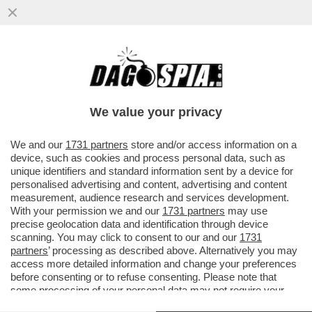
NON DIRE GATTO SE NON CE L’HAI NEL
SACCO – I NOSTRI AMICI FELINI SONO UN
MISTERO: NON SOLO SONO...
We value your privacy
VAI ALL'ARTICOLO
We and our
1731 partners
store and/or access information on a
device, such as cookies and process personal data, such as
unique identifiers and standard information sent by a device for
personalised advertising and content, advertising and content
measurement, audience research and services development.
With your permission we and our
1731 partners
may use
precise geolocation data and identification through device
scanning. You may click to consent to our and our
1731
partners
’ processing as described above. Alternatively you may
access more detailed information and change your preferences
before consenting or to refuse consenting. Please note that
some processing of your personal data may not require your
consent, but you have a right to object to such processing. Your