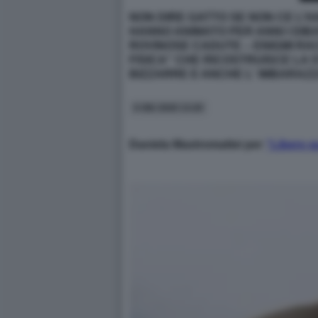
NON DIRE GATTO SE NON CE L’H
HANNO ANIMATO PER ANNI I DIB
ROVINOSE CADUTE – ENIGMI RAC
FISICA” CHE RICOSTRUISCE LA 
BIZZARRE E ANCHE L' IMBARAZ
6 GIU 2020 13:20
Daniela Mastromattei per
“Libero q