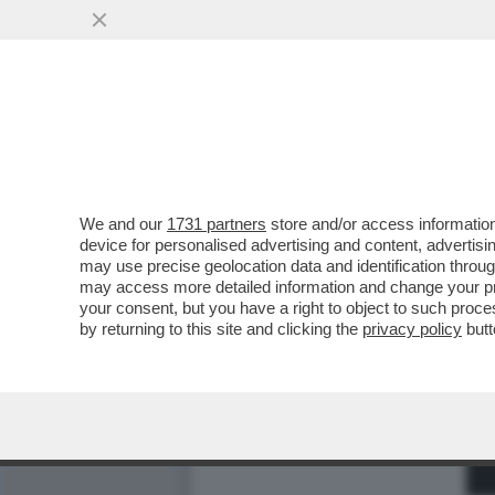
We and our
1731 partners
store and/or access information
device for personalised advertising and content, advert
may use precise geolocation data and identification throu
may access more detailed information and change your pre
your consent, but you have a right to object to such proc
by returning to this site and clicking the
privacy policy
butt