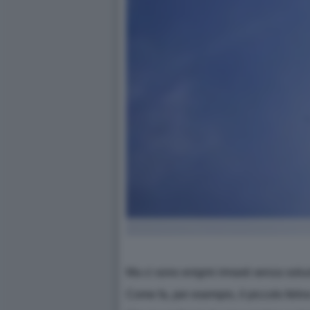
Ma ci sono enigmi rimasti senza soluz
Come fa, per esempio, il piccolo felino