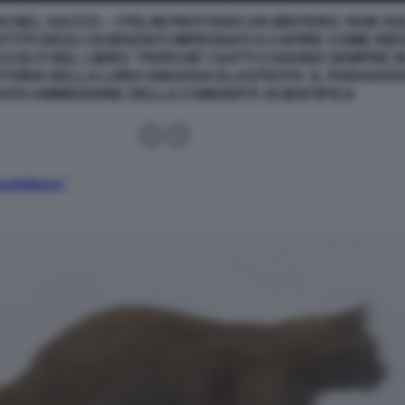
AI NEL SACCO – I FELINI RESTANO UN MISTERO: NON S
ATTITI DEGLI SCIENZIATI IMPEGNATI A CAPIRE COME R
COLTI NEL LIBRO “
PERCHÉ I GATTI CADONO SEMPRE IN 
STORIA DELLA LORO SINUOSA ELASTICITÀ: IL PARADOS
ZATA AMMISSIONE DELLA COMUNITÀ SCIENTIFICA
uotidiano”