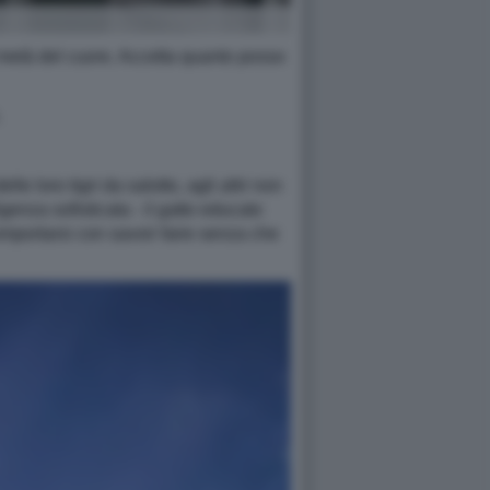
on metà del cuore. Accetta quanto posso
.
 loro tigri da salotto, agli altri non
enza sofisticata - il gatto educato
comportarsi con savoir faire senza che