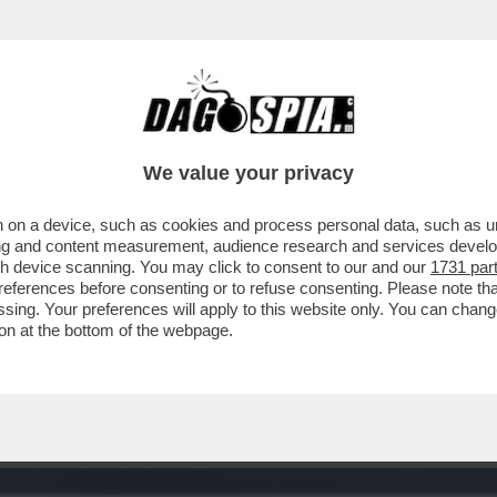
We value your privacy
 on a device, such as cookies and process personal data, such as uni
ising and content measurement, audience research and services deve
gh device scanning. You may click to consent to our and our
1731 par
ferences before consenting or to refuse consenting. Please note th
essing. Your preferences will apply to this website only. You can cha
on at the bottom of the webpage.