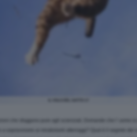
IL VOLO DEL GATTO 17
ioni che sfuggono pure agli scienziati. Domande che l' uomo si
 a sopravvivere ai mirabolanti atterraggi? Qual è il segreto dei s