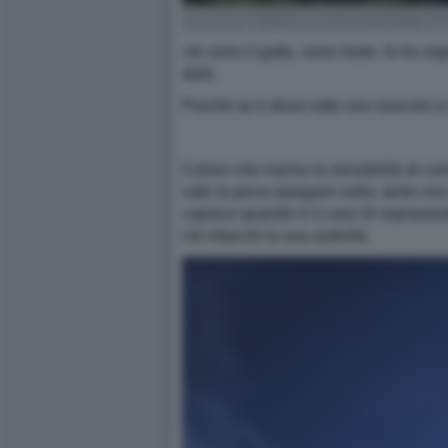
«Io sono il gatto, sono leale. Io ho or
darti.
Poiché se ti dessi tutto non riuscirei a
Coloro che hanno la sensibilità di com
vale la pena spiegare nulla, tanto non
capisce quando è il caso di soprassede
ciò intacchi la sua autorità.