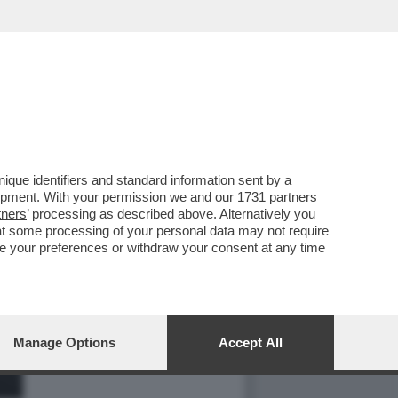
que identifiers and standard information sent by a
lopment. With your permission we and our
1731 partners
tners
’ processing as described above. Alternatively you
at some processing of your personal data may not require
nge your preferences or withdraw your consent at any time
Manage Options
Accept All