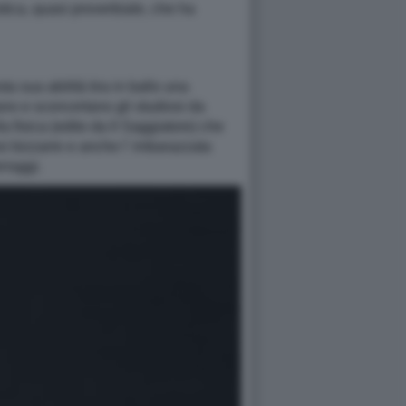
stica, quasi proverbiale, che ha
a sua abilità tira in ballo una
trano e sconcertano gli studiosi da
a fisica (edito da Il Saggiatore) che
esi bizzarre e anche l' imbarazzata
rraggi.