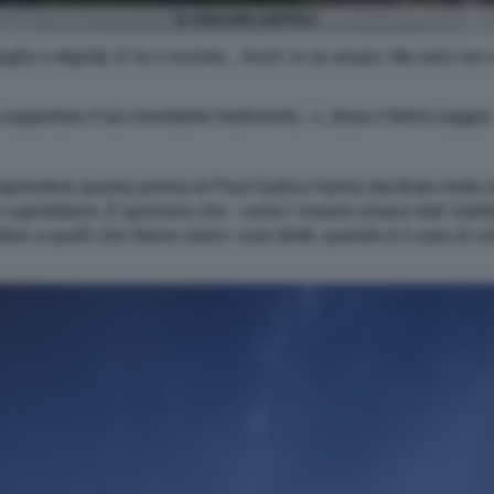
IL VOLO DEL GATTO 2
goglio e dignità. E ho il ricordo... Anch' io so amare. Ma solo c
 sopportare il tuo inevitabile tradimento...», disse il felino saggio
prendere questa poesia di Paul Gallico hanno decifrato molto delle
 capirebbero. E ignorano che - come l' essere umano dall' intellig
re a quelli che ritiene siano i suoi diritti, quando è il caso di 