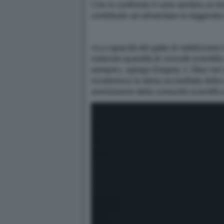
Che in confronto il cane sembra un bra
contribuito ad alimentare la leggenda 
«La capacità del gatto di raddrizzarsi 
notevole quantità di concetti scientific
sempre», spiega Gregory J. Gbur nel suo
ricostruisce la storia accreditata dell
ammissione della comunità scientifica