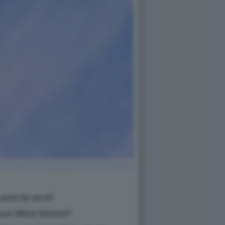
 pone da secoli.
uoi riflessi fulminei?