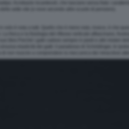
dipo. Acrobazie incantevoli, che lasciano senza fiato: caratteri
delle sette vite (o nove secondo altre scuole di pensiero).
in volo è nota a tutti. Quello che è meno noto, invece, è che quest
i. La fisica e la fisiologia del riflesso verticale affascinano, frus
 libro Perché i gatti cadono sempre in piedi e altri misteri dell
a sinuosa elasticità dei gatti: il paradosso di Schrödinger, le ipot
 di non riuscire a comprendere la meccanica dei miracolosi atte