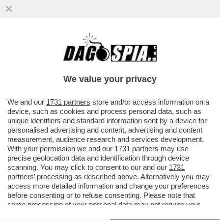
NON DIRE GATTO SE NON CE L’HAI NEL
SACCO – I NOSTRI AMICI FELINI SONO UN
MISTERO: NON SOLO SONO...
We value your privacy
VAI ALL'ARTICOLO
We and our
1731 partners
store and/or access information on a
device, such as cookies and process personal data, such as
unique identifiers and standard information sent by a device for
personalised advertising and content, advertising and content
measurement, audience research and services development.
With your permission we and our
1731 partners
may use
precise geolocation data and identification through device
scanning. You may click to consent to our and our
1731
partners
’ processing as described above. Alternatively you may
access more detailed information and change your preferences
before consenting or to refuse consenting. Please note that
some processing of your personal data may not require your
consent, but you have a right to object to such processing. Your