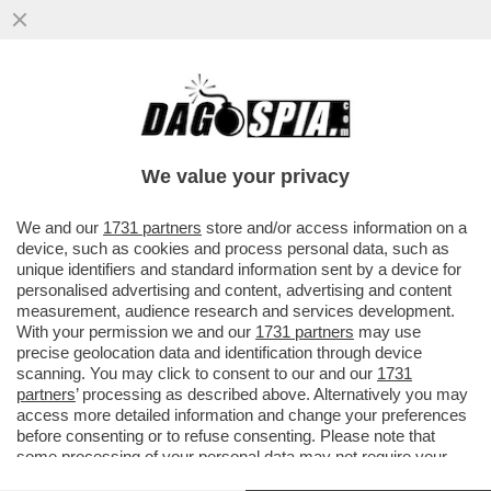
NON DIRE GATTO SE NON CE L’HAI NEL
SACCO – I NOSTRI AMICI FELINI SONO UN
MISTERO: NON SOLO SONO...
We value your privacy
VAI ALL'ARTICOLO
We and our
1731 partners
store and/or access information on a
device, such as cookies and process personal data, such as
unique identifiers and standard information sent by a device for
personalised advertising and content, advertising and content
measurement, audience research and services development.
With your permission we and our
1731 partners
may use
precise geolocation data and identification through device
scanning. You may click to consent to our and our
1731
partners
’ processing as described above. Alternatively you may
access more detailed information and change your preferences
before consenting or to refuse consenting. Please note that
some processing of your personal data may not require your
consent, but you have a right to object to such processing. Your