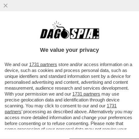
ARCHITETTURA BATTE ARTE - LUCA
BEATRICE: “IL PADIGLIONE ITALIANO
DELLA BIENNALE È PERFETTO
We value your privacy
VAI ALL'ARTICOLO
We and our
1731 partners
store and/or access information on a
device, such as cookies and process personal data, such as
unique identifiers and standard information sent by a device for
personalised advertising and content, advertising and content
measurement, audience research and services development.
With your permission we and our
1731 partners
may use
precise geolocation data and identification through device
scanning. You may click to consent to our and our
1731
partners
’ processing as described above. Alternatively you may
access more detailed information and change your preferences
before consenting or to refuse consenting. Please note that
some processing of your personal data may not require your
consent, but you have a right to object to such processing. Your