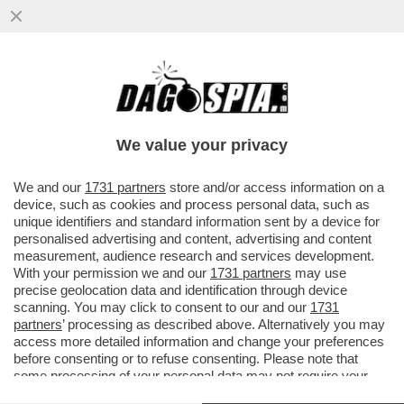
ARCHITETTURA BATTE ARTE - LUCA
BEATRICE: “IL PADIGLIONE ITALIANO
DELLA BIENNALE È PERFETTO
We value your privacy
VAI ALL'ARTICOLO
We and our
1731 partners
store and/or access information on a
device, such as cookies and process personal data, such as
unique identifiers and standard information sent by a device for
personalised advertising and content, advertising and content
measurement, audience research and services development.
With your permission we and our
1731 partners
may use
precise geolocation data and identification through device
scanning. You may click to consent to our and our
1731
partners
’ processing as described above. Alternatively you may
access more detailed information and change your preferences
before consenting or to refuse consenting. Please note that
some processing of your personal data may not require your
consent, but you have a right to object to such processing. Your