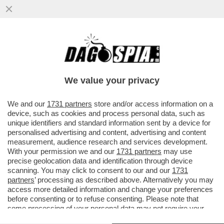
ARCHITETTURA BATTE ARTE - LUCA
BEATRICE: “IL PADIGLIONE ITALIANO
DELLA BIENNALE È PERFETTO
We value your privacy
VAI ALL'ARTICOLO
We and our
1731 partners
store and/or access information on a
device, such as cookies and process personal data, such as
unique identifiers and standard information sent by a device for
personalised advertising and content, advertising and content
measurement, audience research and services development.
With your permission we and our
1731 partners
may use
precise geolocation data and identification through device
scanning. You may click to consent to our and our
1731
partners
’ processing as described above. Alternatively you may
access more detailed information and change your preferences
before consenting or to refuse consenting. Please note that
some processing of your personal data may not require your
consent, but you have a right to object to such processing. Your