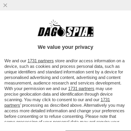
ARCHITETTURA BATTE ARTE - LUCA
BEATRICE: “IL PADIGLIONE ITALIANO
DELLA BIENNALE È PERFETTO
We value your privacy
VAI ALL'ARTICOLO
We and our
1731 partners
store and/or access information on a
device, such as cookies and process personal data, such as
unique identifiers and standard information sent by a device for
personalised advertising and content, advertising and content
measurement, audience research and services development.
With your permission we and our
1731 partners
may use
precise geolocation data and identification through device
scanning. You may click to consent to our and our
1731
partners
’ processing as described above. Alternatively you may
access more detailed information and change your preferences
before consenting or to refuse consenting. Please note that
some processing of your personal data may not require your
consent, but you have a right to object to such processing. Your