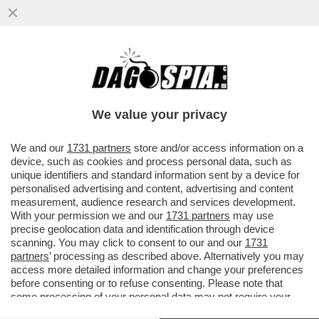
ARCHITETTURA BATTE ARTE - LUCA
BEATRICE: “IL PADIGLIONE ITALIANO
DELLA BIENNALE È PERFETTO
We value your privacy
VAI ALL'ARTICOLO
We and our
1731 partners
store and/or access information on a
device, such as cookies and process personal data, such as
unique identifiers and standard information sent by a device for
personalised advertising and content, advertising and content
measurement, audience research and services development.
With your permission we and our
1731 partners
may use
precise geolocation data and identification through device
scanning. You may click to consent to our and our
1731
partners
’ processing as described above. Alternatively you may
access more detailed information and change your preferences
before consenting or to refuse consenting. Please note that
some processing of your personal data may not require your
consent, but you have a right to object to such processing. Your