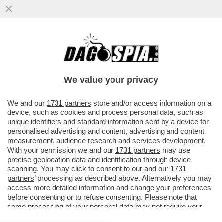
ARCHITETTURA BATTE ARTE - LUCA
BEATRICE: “IL PADIGLIONE ITALIANO
DELLA BIENNALE È PERFETTO
We value your privacy
VAI ALL'ARTICOLO
We and our
1731 partners
store and/or access information on a
device, such as cookies and process personal data, such as
unique identifiers and standard information sent by a device for
personalised advertising and content, advertising and content
measurement, audience research and services development.
With your permission we and our
1731 partners
may use
precise geolocation data and identification through device
scanning. You may click to consent to our and our
1731
partners
’ processing as described above. Alternatively you may
access more detailed information and change your preferences
before consenting or to refuse consenting. Please note that
some processing of your personal data may not require your
consent, but you have a right to object to such processing. Your