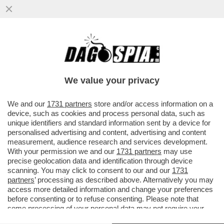
ARCHITETTURA BATTE ARTE - LUCA
BEATRICE: “IL PADIGLIONE ITALIANO
DELLA BIENNALE È PERFETTO
We value your privacy
VAI ALL'ARTICOLO
We and our
1731 partners
store and/or access information on a
device, such as cookies and process personal data, such as
unique identifiers and standard information sent by a device for
personalised advertising and content, advertising and content
measurement, audience research and services development.
With your permission we and our
1731 partners
may use
precise geolocation data and identification through device
scanning. You may click to consent to our and our
1731
partners
’ processing as described above. Alternatively you may
access more detailed information and change your preferences
before consenting or to refuse consenting. Please note that
some processing of your personal data may not require your
consent, but you have a right to object to such processing. Your