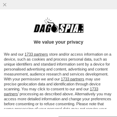
ARCHITETTURA BATTE ARTE - LUCA
BEATRICE: “IL PADIGLIONE ITALIANO
DELLA BIENNALE È PERFETTO
We value your privacy
VAI ALL'ARTICOLO
We and our
1733 partners
store and/or access information on a
device, such as cookies and process personal data, such as
unique identifiers and standard information sent by a device for
personalised advertising and content, advertising and content
measurement, audience research and services development.
With your permission we and our
1733 partners
may use
precise geolocation data and identification through device
scanning. You may click to consent to our and our
1733
partners
’ processing as described above. Alternatively you may
access more detailed information and change your preferences
before consenting or to refuse consenting. Please note that
some processing of your personal data may not require your
consent, but you have a right to object to such processing. Your