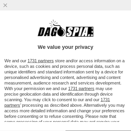
ARCHITETTURA BATTE ARTE - LUCA
BEATRICE: “IL PADIGLIONE ITALIANO
DELLA BIENNALE È PERFETTO
We value your privacy
VAI ALL'ARTICOLO
We and our
1731 partners
store and/or access information on a
device, such as cookies and process personal data, such as
unique identifiers and standard information sent by a device for
personalised advertising and content, advertising and content
measurement, audience research and services development.
With your permission we and our
1731 partners
may use
precise geolocation data and identification through device
scanning. You may click to consent to our and our
1731
partners
’ processing as described above. Alternatively you may
access more detailed information and change your preferences
before consenting or to refuse consenting. Please note that
some processing of your personal data may not require your
consent, but you have a right to object to such processing. Your