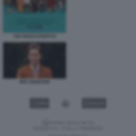
THE FRENCH DISPATCH
WES ANDERSON
VIDEO
GALLERY
Versione classica del sito
Dagospia S.p.A. - P.iva e c.f. 06163551002