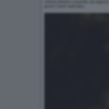
cinema italiano e quando, da ragazzo,
giorno l'avrei replicata».