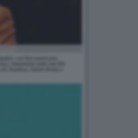
spatch, «un film americano,
), interpretato dalle star Bill
 Léa Seydoux, Adrien Brody e