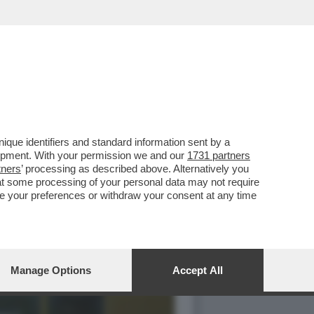
que identifiers and standard information sent by a
lopment. With your permission we and our
1731 partners
tners
’ processing as described above. Alternatively you
at some processing of your personal data may not require
nge your preferences or withdraw your consent at any time
Manage Options
Accept All