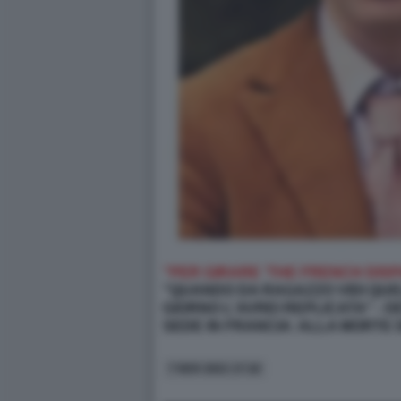
"PER GIRARE 'THE FRENCH DISPAT
"QUANDO DA RAGAZZO VIDI QUE
GIORNO L'AVREI REPLICATA" - 
SEDE IN FRANCIA: ALLA MORTE 
7 NOV 2021 17:16