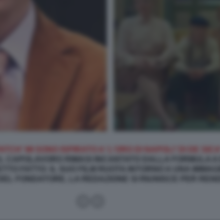
CH' MI SONO ISPIRATO A 'L'ORO DI NAPOLI' DI DE SIC
L CAPOLAVORO RIMASI INCANTATO DALLA FORMULA A E
DETTO FATTO: IL SUO FILM RUOTA INTORNO A UNA IMMA
DEL FONDATORE, LA REDAZIONE SI RIUNISCE PER RENDE