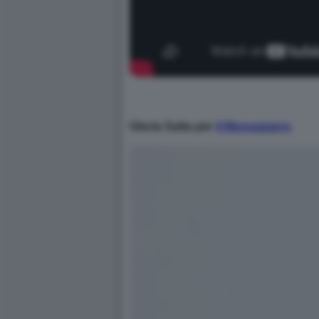
Gloria Satta per
il Messaggero