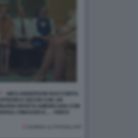
A"
- WES ANDERSON RACCONTA:
PISODI E DECISI CHE UN
GINARIA RIVISTA AMERICANA CON
RGLI OMAGGIO E... - VIDEO
GUARDA LA FOTOGALLERY