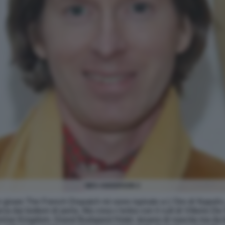
WES ANDERSON 2
er girare The French Dispatch mi sono ispirato a L'Oro di Napol
a dai bottoni di perla. Ma cosa c'entra con il cult di Vittorio De 
rise Kingdom, Grand Budapest Hotel, texano di nascita ma da t