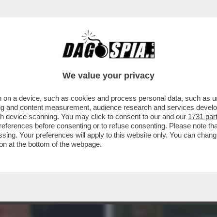
We value your privacy
 on a device, such as cookies and process personal data, such as uni
ising and content measurement, audience research and services deve
gh device scanning. You may click to consent to our and our
1731 par
ferences before consenting or to refuse consenting. Please note th
essing. Your preferences will apply to this website only. You can cha
on at the bottom of the webpage.