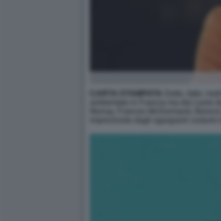
CARTA STAMPATA
Detto, fatto: mo
ambientato in Francia ma dal cuore ita
Murray, Frances McDormand, Benicio 
impreziosito dagli sgargianti costumi