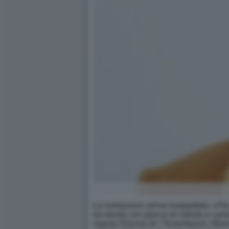
La rivelazione arriva inaspettata: «P
da dandy con giacca di velluto e camici
regista 52enne di I Tenembaum, Moon