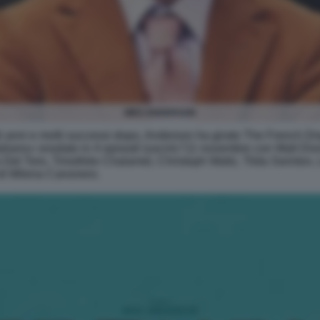
WES ANDERSON
lti anni e molti successi dopo, Anderson ha girato The French Di
liano» snodato in 4 episodi (uscirà l'11 novembre con Walt Disney
Del Toro, Timothée Chalamet, Christoph Waltz, Tilda Swinton,
 di Milena Canonero.