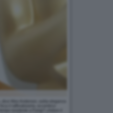
i», dice Wes Anderson, solita eleganza
Sica il raffinatissimo, eccentrico
empo residente a Parigi? «Adoro il