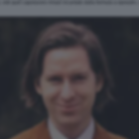
 vidi quel capolavoro rimasi incantato dalla formula a episodi»