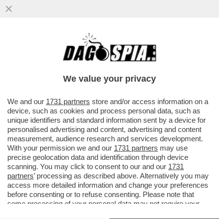
DONALD TRUMP È STATO INCRIMINATO
DAL GRAN GIURÌ DI NEW YORK PER I
PAGAMENTI ALLA PORNOSTAR ...
We value your privacy
VAI ALL'ARTICOLO
We and our
1731 partners
store and/or access information on a
device, such as cookies and process personal data, such as
unique identifiers and standard information sent by a device for
personalised advertising and content, advertising and content
measurement, audience research and services development.
With your permission we and our
1731 partners
may use
precise geolocation data and identification through device
scanning. You may click to consent to our and our
1731
partners
’ processing as described above. Alternatively you may
access more detailed information and change your preferences
before consenting or to refuse consenting. Please note that
some processing of your personal data may not require your
consent, but you have a right to object to such processing. Your