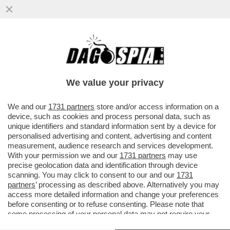
DONALD TRUMP È STATO INCRIMINATO
DAL GRAN GIURÌ DI NEW YORK PER I
PAGAMENTI ALLA PORNOSTAR ...
We value your privacy
VAI ALL'ARTICOLO
We and our
1731 partners
store and/or access information on a
device, such as cookies and process personal data, such as
unique identifiers and standard information sent by a device for
personalised advertising and content, advertising and content
measurement, audience research and services development.
With your permission we and our
1731 partners
may use
precise geolocation data and identification through device
scanning. You may click to consent to our and our
1731
partners
’ processing as described above. Alternatively you may
access more detailed information and change your preferences
before consenting or to refuse consenting. Please note that
some processing of your personal data may not require your
consent, but you have a right to object to such processing. Your