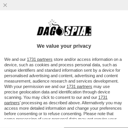
CAFONAL MEFISTOFELICO-AL TEATRO
DELL’OPERA DI ROMA AVVISTATI VESPA,
AUGIAS, FOGLIETTA, BELLOCCHIO...
We value your privacy
VAI ALL'ARTICOLO
We and our
1731 partners
store and/or access information on a
device, such as cookies and process personal data, such as
unique identifiers and standard information sent by a device for
personalised advertising and content, advertising and content
measurement, audience research and services development.
With your permission we and our
1731 partners
may use
precise geolocation data and identification through device
scanning. You may click to consent to our and our
1731
partners
’ processing as described above. Alternatively you may
access more detailed information and change your preferences
before consenting or to refuse consenting. Please note that
some processing of your personal data may not require your
consent, but you have a right to object to such processing. Your