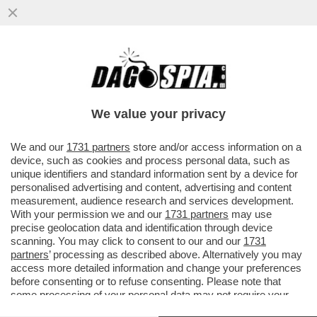
DAGOREPORT – GIORGIA MELONI TI
ACCOMPAGNA FINO ALL’ULTIMA
MINZIONE: IL RITRATTO DELLA ...
We value your privacy
VAI ALL'ARTICOLO
We and our
1731 partners
store and/or access information on a
device, such as cookies and process personal data, such as
unique identifiers and standard information sent by a device for
personalised advertising and content, advertising and content
measurement, audience research and services development.
With your permission we and our
1731 partners
may use
precise geolocation data and identification through device
scanning. You may click to consent to our and our
1731
partners
’ processing as described above. Alternatively you may
access more detailed information and change your preferences
before consenting or to refuse consenting. Please note that
some processing of your personal data may not require your
consent, but you have a right to object to such processing. Your