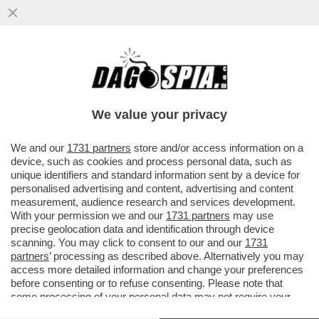
DAGOREPORT – GIORGIA MELONI TI
ACCOMPAGNA FINO ALL’ULTIMA
MINZIONE: IL RITRATTO DELLA ...
We value your privacy
VAI ALL'ARTICOLO
We and our
1731 partners
store and/or access information on a
device, such as cookies and process personal data, such as
unique identifiers and standard information sent by a device for
personalised advertising and content, advertising and content
measurement, audience research and services development.
With your permission we and our
1731 partners
may use
precise geolocation data and identification through device
scanning. You may click to consent to our and our
1731
partners
’ processing as described above. Alternatively you may
access more detailed information and change your preferences
before consenting or to refuse consenting. Please note that
some processing of your personal data may not require your
consent, but you have a right to object to such processing. Your