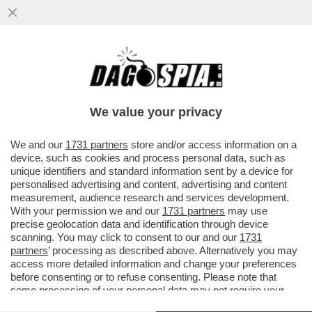
'UNO SCANDALO MOLTO ITALIANO!' -
ANCHE IL TABLOID INGLESE 'DAILY MAIL'
SI OCCUPA DELL'AFFAIRE...
We value your privacy
VAI ALL'ARTICOLO
We and our
1731 partners
store and/or access information on a
device, such as cookies and process personal data, such as
unique identifiers and standard information sent by a device for
personalised advertising and content, advertising and content
measurement, audience research and services development.
With your permission we and our
1731 partners
may use
precise geolocation data and identification through device
scanning. You may click to consent to our and our
1731
partners
’ processing as described above. Alternatively you may
access more detailed information and change your preferences
before consenting or to refuse consenting. Please note that
some processing of your personal data may not require your
consent, but you have a right to object to such processing. Your