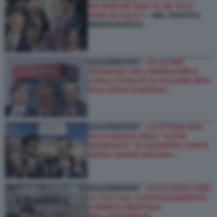
MA PERCHÉ NON TE NE VAI A
FARE IN CULO?!
- NEL PARTITO
DEMOCRATICO…
DAGOREPORT -
LE ULTIME
SPERANZE DELL’IRRIDUCIBILE
LUIGI LOVAGLIO DI SALVARE MPS
DALL’OPAS DI INTESA…
DAGOREPORT –
LA STORIA MAI
RACCONTATA DELL'''ASTIO
SPUMANTE'' DI GIUSEPPE CONTE
VERSO MARIO DRAGHI
-…
DAGOREPORT -
SI ACCAVALLANO
LE VOCI SUL CORTEGGIAMENTO
A ENRICO MENTANA
DELL’EDITORE DI…