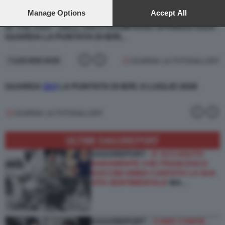
preferences will apply to this website only. You can change
DICHIARAZIONE DI INDIPENDENZA, 250 ANNI FA E LA
your preferences or withdraw your consent at any time by
Manage Options
Accept All
CANZONE CONTRO LA GUERRA IN VIETNAM "BORN
returning to this site and clicking the
privacy policy
button at the
IN THE USA", DELL'ANTI-TRUMPIANO SPRINGSTEEN -
bottom of the webpage.
GUARDA LA PUNTATA DI IERI...
GUARDA LA FOTOGALLERY
7 LUG 2026 18:00
GUARDA
QUI
LA PUNTATA DI IERI, 6 LUGLIO 2026
GUARDA LA FOTOGALLERY
ULTIMI DAGOREPORT
DAGOREPORT -
E’ ACCADUTO
RARAMENTE CHE FRANCESCO
GUCCINI ABBIA CANTATO LA SUA
VITA SENTIMENTALE
MA…
DAGOREPORT –
CARO CONTE...