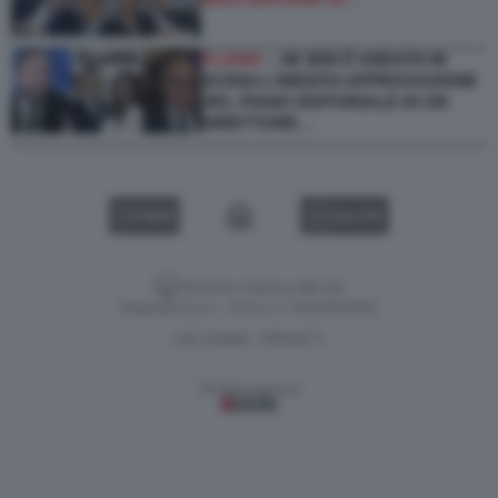
FLASH!
– SE IERI È ANDATA IN
SCENA L’INEDITA APPROVAZIONE
DEL PIANO EDITORIALE DI UN
DIRETTORE…
VIDEO
GALLERY
Versione classica del sito
Dagospia S.p.A. - P.iva e c.f. 06163551002
CHI SIAMO
PRIVACY
-
Gestione tecnica