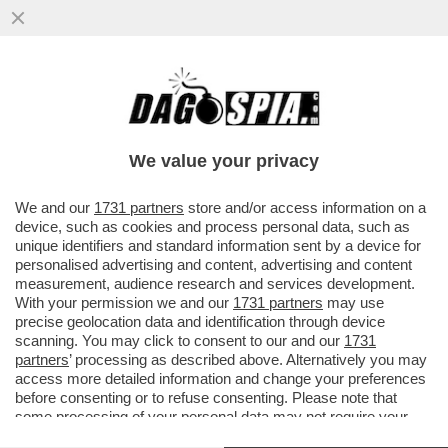
We value your privacy
We and our
1731 partners
store and/or access information on a
device, such as cookies and process personal data, such as
unique identifiers and standard information sent by a device for
personalised advertising and content, advertising and content
measurement, audience research and services development.
With your permission we and our
1731 partners
may use
precise geolocation data and identification through device
scanning. You may click to consent to our and our
1731
"BLOB", L’UNICO PROGRAMMA PER CUI VALE LA
partners
’ processing as described above. Alternatively you may
PENA PAGARE IL CANONE RAI - IL PAPA A
access more detailed information and change your preferences
LAMPEDUSA,
ANGELO BONELLI ALL'INFLUENCER
before consenting or to refuse consenting. Please note that
MAL-DESTRO GINO ZAVALANI: "LEI MI STA UN PO'
some processing of your personal data may not require your
PERCULANDO?" -
LA LISTA DI TUTTI I CONFLITTI
consent, but you have a right to object to such processing. Your
COMBATTUTI DAGLI STATI UNITI DALLA