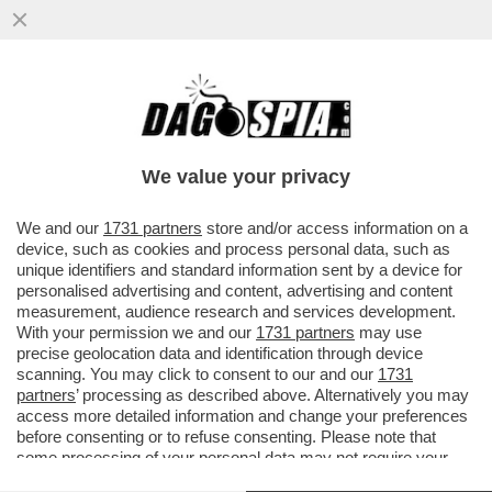
We value your privacy
We and our
1731 partners
store and/or access information on a
device, such as cookies and process personal data, such as
unique identifiers and standard information sent by a device for
personalised advertising and content, advertising and content
measurement, audience research and services development.
With your permission we and our
1731 partners
may use
precise geolocation data and identification through device
scanning. You may click to consent to our and our
1731
partners
’ processing as described above. Alternatively you may
access more detailed information and change your preferences
before consenting or to refuse consenting. Please note that
DI BATTISTA E VANNACCI, I GEMELLI DIVERSI DEL
some processing of your personal data may not require your
PUTINISMO
– L’EX FRONTMAN GRILLINO AVREBBE
consent, but you have a right to object to such processing. Your