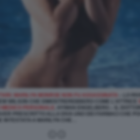
TTARI: MARILYN MONROE NON FU ASSASSINATA
– LO RI
REW WILSON
CHE DIMOSTREREBBERO COME L’ATTRICE
O MEDICO PERSONALE
, HYMAN ENGELBERG – IL DOTTO
AVER PRESCRITTO ALLA DIVA UNO DEI FARMACI CHE POI
E INTESTATA A MARILYN CHE…