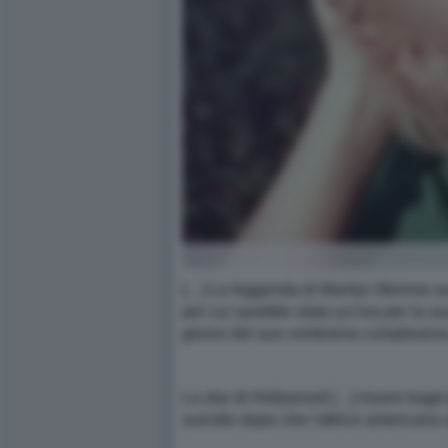
[…] La leggenda di Marilyn Monroe av
per cui sarebbe stata uccisa per la s
giorno del suo centesimo compleanno,
La star di Hollywood […] muore tragic
suicidio dopo che l'attrice americana 