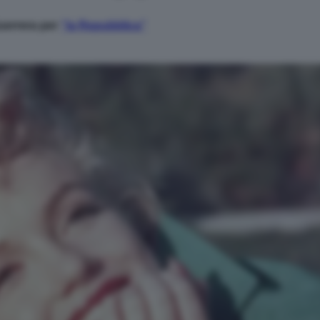
Guerrera per
“la Repubblica”