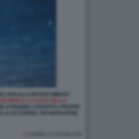
VELANO ALCUNI DOCUMENTI
SIA MORTA A CAUSA DELLA
RE AVREBBE COPERTO I PROPRI
 LA UCCISERO: DICHIARAZIONI
GUARDA LA FOTOGALLERY