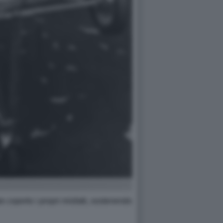
 coperto i propri misfatti, sostenendo