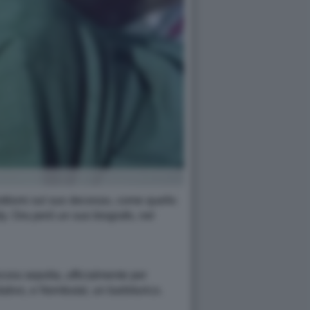
ttismi sul suo decesso, come quello
y. Ora però un suo biografo, nel
ora sepolta, ufficialmente per
ativo, e Nembutal, un barbiturico.