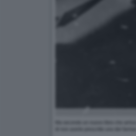
Ma secondo un nuovo libro che arriva o
di non averle prescritto uno dei farmac