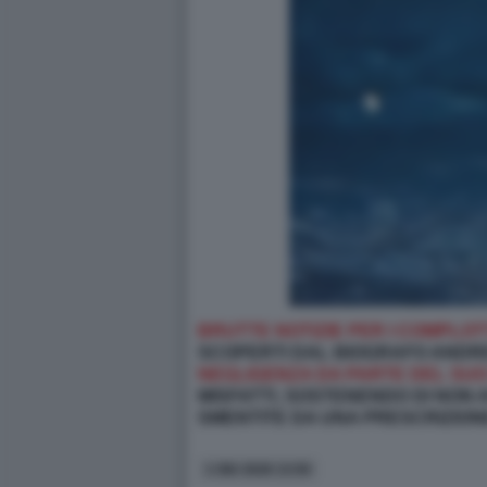
BRUTTE NOTIZIE PER I COMPLO
SCOPERTI DAL BIOGRAFO AND
NEGLIGENZA DA PARTE DEL SU
MISFATTI, SOSTENENDO DI NON 
SMENTITE DA UNA PRESCRIZION
1 GIU 2026 13:50