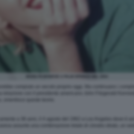
MARILYN MONROE A PALM SPRINGS NEL 1954
rebbe compiuto un secolo proprio oggi. Ma continuano i complo
ua relazione con il presidente americano John Fitzgerald Kenned
 smentisce queste teorie.
amente a 36 anni, il 4 agosto del 1962 a Los Angeles dove è anc
aveva assunto una combinazione letale di cloralio idrato, un sed