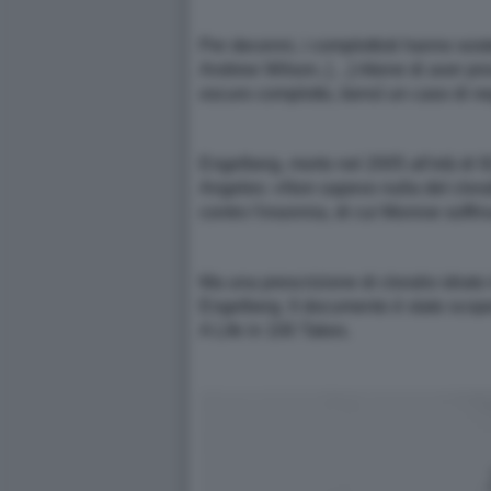
Per decenni, i complottisti hanno sos
Andrew Wilson, […] ritiene di aver pro
oscuro complotto, bensì un caso di n
Engelberg, morto nel 2005 all'età di 9
Angeles: «Non sapevo nulla del clorali
contro l'insonnia, di cui Monroe sof
Ma una prescrizione di cloralio idrato
Engelberg. Il documento è stato scope
A Life in 100 Takes.