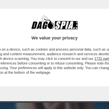
We value your privacy
 on a device, such as cookies and process personal data, such as uni
ising and content measurement, audience research and services deve
gh device scanning. You may click to consent to our and our
1731 par
ferences before consenting or to refuse consenting. Please note th
essing. Your preferences will apply to this website only. You can cha
on at the bottom of the webpage.