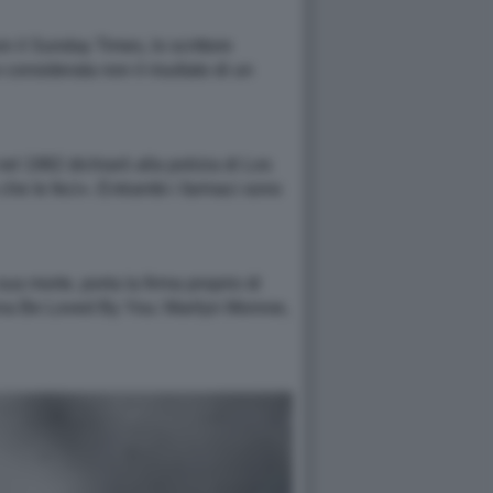
n il Sunday Times, lo scrittore
onsiderata non il risultato di un
el 1982 dichiarò alla polizia di Los
che le feci». Entrambi i farmaci sono
ua morte, porta la firma proprio di
anna Be Loved By You: Marilyn Monroe,