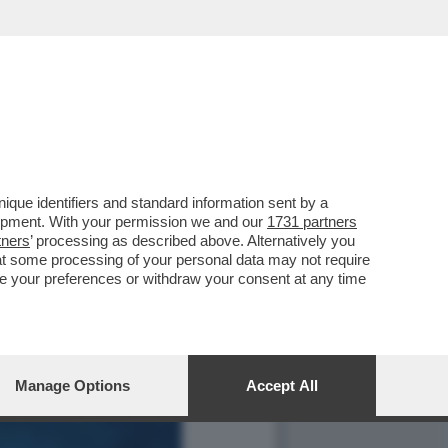
que identifiers and standard information sent by a
lopment. With your permission we and our
1731 partners
tners
’ processing as described above. Alternatively you
at some processing of your personal data may not require
nge your preferences or withdraw your consent at any time
Manage Options
Accept All