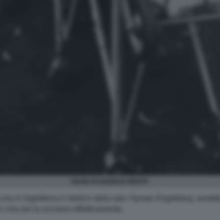
MARILYN MONROE MORTA
ra in Inghilterra il medico della star, Hyman Engelberg, avrebbe
i che poi la uccisero effettivamente.