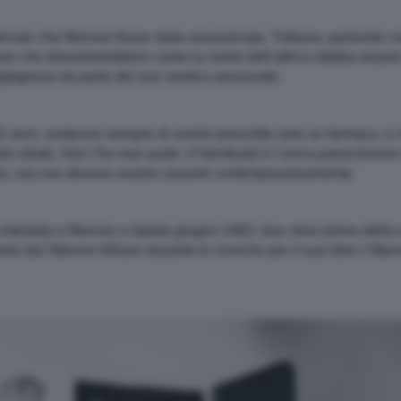
tenuto che Monroe fosse stata assassinata. Tuttavia, parlando co
ve che dimostrerebbero come la morte dell'attrice debba essere c
egligenza da parte del suo medico personale.
2 anni, sostenne sempre di averle prescritto solo un farmaco, e n
o idrato. Non l'ho mai usato. Il Nembutal è l'unica prescrizione 
friva, ma non devono essere assunti contemporaneamente.
 intestata a Monroe e datata giugno 1962, due mesi prima della s
rto dal 58enne Wilson durante le ricerche per il suo libro I W