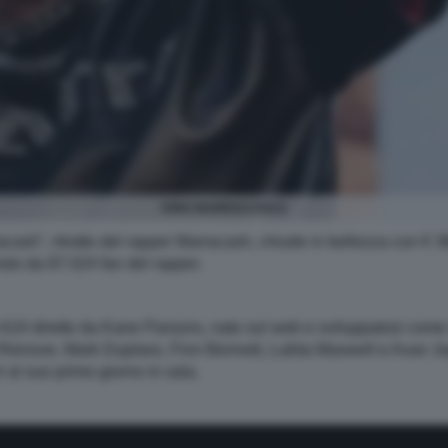
KING MARRACASH 6
acash”, ritratto del rapper Marracash, chiude in bellezza con € 36
isto da 87.024 fan del rapper.
 A24 diretto da Kane Parsons, nato sul web e sviluppatosi come
Reinsve, Mark Duplass, Finn Bennett, Lukita Maxwell e Avan Jog
 al suo primo giorno in sala.