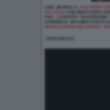
CIAK, MI GIRA!
AL SUO TERZO GI
BELLEZZA
CON 368.67 EURO, PAR
FAN – LA NOVITÀ “BACKROOMS”,
ESORDIO AL SECONDO POSTO CON
MANDALORIAN AND GROGU”, IE
28 MAG 2026 10:24