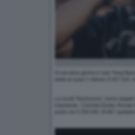
Al suo terzo giorno in sala “King Marr
totale di quasi 1 milione, € 927.519, v
La novità “Backrooms”, horror targato
importante, Chiwetel Ejiofor, Renate 
posto con € 259.449, 34.667 spettatori