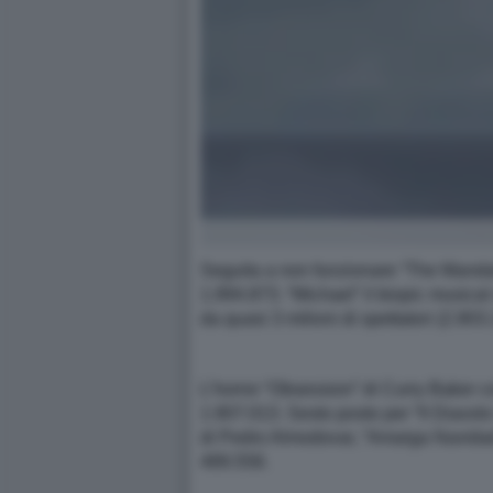
Seguita a non funzionare “The Mandalo
1.994.873. “Michael” il biopic musical
da quasi 3 milioni di spettatori (2.903
L’horror “Obsession” di Curry Baker c
1.907.013. Sesto posto per “Il Diavolo
di Pedro Almodovar, “Amarga Navidad” 
489.558.