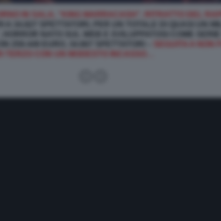
ORNO IN SALA, “KING MARRACASH”, RITRATTO DEL RA
I A 34.827 SPETTATORI, PER UN TOTALE DI QUASI UN MIL
 HORROR NATO SUL WEB E SVILUPPATOSI COME SERIE 
 259.449 EURO, 34.667 SPETTATORI –
SEGUITA A NON 
RI TERZO CON UN MODESTO INCASSO…