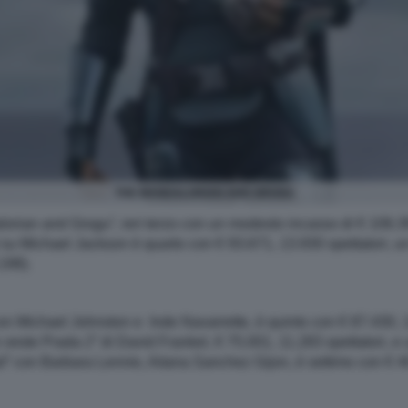
THE MANDALORIAN AND GROGU
rian and Grogu”, ieri terzo con un modesto incasso di € 106.397,
 su Michael Jackson è quarto con € 93.671, 13.930 spettatori, un t
.198).
on Michael Johnston e Inde Navarrette, è quinto con € 87.430, 12
 veste Prada 2” di David Frankel, € 75.001, 11.283 spettatori, e u
con Barbara Lennie, Aitana Sanchez Gijon, è settimo con € 40.0