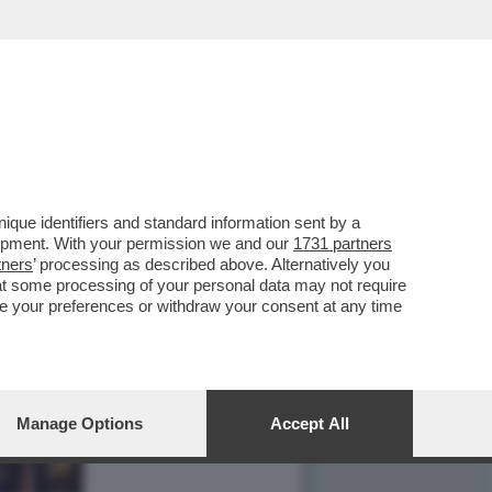
que identifiers and standard information sent by a
lopment. With your permission we and our
1731 partners
tners
’ processing as described above. Alternatively you
at some processing of your personal data may not require
nge your preferences or withdraw your consent at any time
Manage Options
Accept All