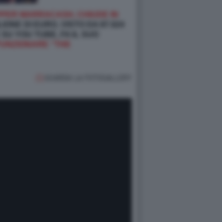
PPER MARRACASH, CHIUDE IN
IONE DI EURO, VISTO DA 87.024
SU YOU TUBE, FA IL SUO
FUNZIONARE “THE
GUARDA LA FOTOGALLERY