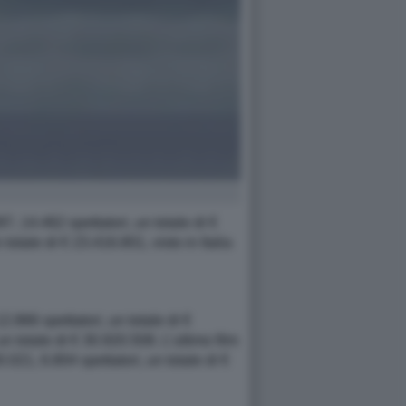
 14.462 spettatori, un totale di €
otale di € 23.416.801, visto in Italia
.866 spettatori, un totale di €
n totale di € 30.920.508. L’ultimo film
21, 6.804 spettatori, un totale di €