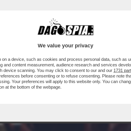
We value your privacy
 on a device, such as cookies and process personal data, such as uni
ising and content measurement, audience research and services deve
gh device scanning. You may click to consent to our and our
1731 par
ferences before consenting or to refuse consenting. Please note th
essing. Your preferences will apply to this website only. You can cha
on at the bottom of the webpage.