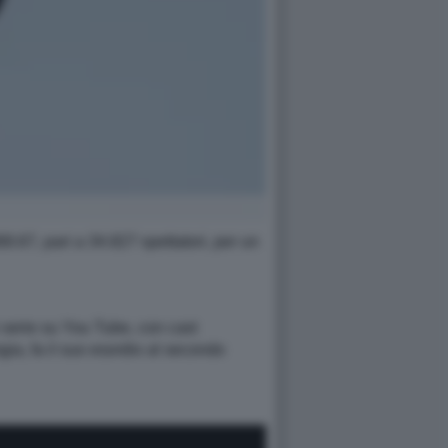
8.67, pari a 34.827 spettatori, per un
 serie su You Tube, con cast
ia, fa il suo esordio al secondo