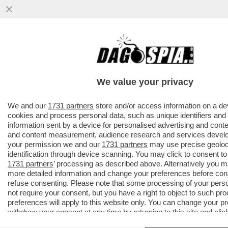
We value your privacy
We and our
1731 partners
store and/or access information on a de
cookies and process personal data, such as unique identifiers and
information sent by a device for personalised advertising and conte
and content measurement, audience research and services devel
your permission we and our
1731 partners
may use precise geoloc
identification through device scanning. You may click to consent to
1731 partners
’ processing as described above. Alternatively you 
more detailed information and change your preferences before cons
refuse consenting. Please note that some processing of your pers
“LE COSE BELLE NON FANNO RIDERE, IL MARCIO SÌ.
not require your consent, but you have a right to object to such pr
CI PORTIAMO DIETRO MAFIA E FASCISMO”
– IL
preferences will apply to this website only. You can change your p
withdraw your consent at any time by returning to this site and clic
COMICO ROMANO FRANCESCO DE CARLO PARLA
policy
button at the bottom of the webpage.
DELLA SUA ESPERIENZA AL “TONIGHT SHOW” DI