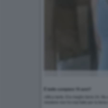
È bello compiere 70 anni?
«Mica tanto. Era meglio farne 24. Ma 
mestiere non ho mai fatto per la fama 