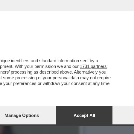
que identifiers and standard information sent by a
lopment. With your permission we and our
1731 partners
tners
’ processing as described above. Alternatively you
at some processing of your personal data may not require
nge your preferences or withdraw your consent at any time
Manage Options
Accept All