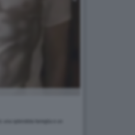
o: una splendida famiglia e un