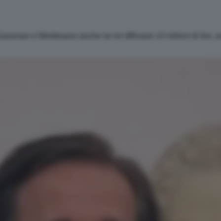
 Gassman e Montesano anche se mi offrivano 14 milioni di lire, un