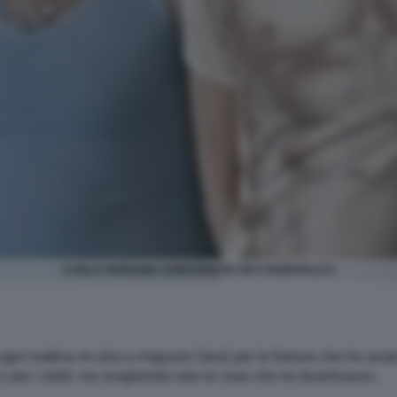
CARLO VERDONE CHRISTIAN DE SICA BOROTALCO
ogni mattina mi alzo e ringrazio Gesù per le fortune che ho avut
o per i soldi, ma scegliendo solo le cose che mi divertivano».