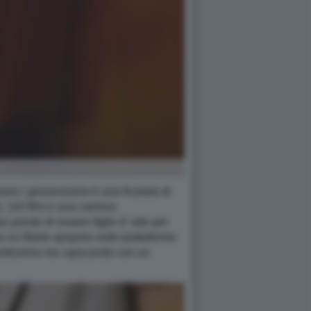
ano i giovanissimi è una frustata di
, 110 film e una carriera
presto di essere figlio d' arte per
anza su Marte spopola sulle piattaforme
 tardissimo ma «giocando con un