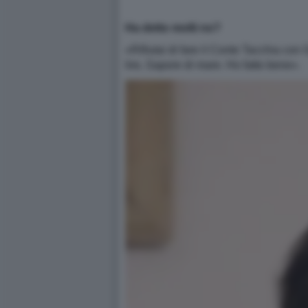
Ha detto molti no?
«Rifiutai di fare il Conte Tacchia con
lire, Sapore di mare. Ho fatto bene».