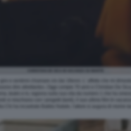
CHRISTIAN DE SICA IN VACANZA SU MARTE
iro e sentirmi chiamare zio dai 18enni. L' affetto che mi dimostr
possono dire altrettanto». Oggi compie 70 anni e Christian De Sica
a, teatro e tv, ragiona sulla sua vita da numero 1 che ha smesso 
cordi si mischiano con i progetti (tanti), il suo ultimo film In vac
a Chi ha incastrato Babbo Natale, l'attore si augura di morire