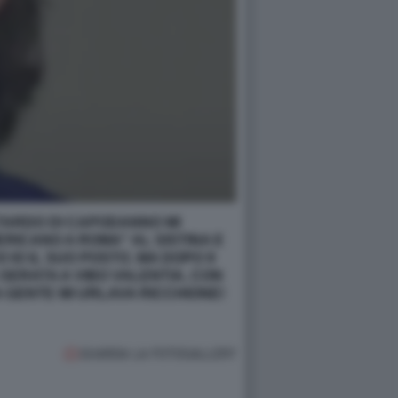
TARDO DI CAPODANNO MI
RICANO A ROMA" AL SISTINA E
O IO IL SUO POSTO. MA DOPO 9
SERATA A VIBO VALENTIA, CON
 GENTE MI URLAVA RICCHIONE!
GUARDA LA FOTOGALLERY