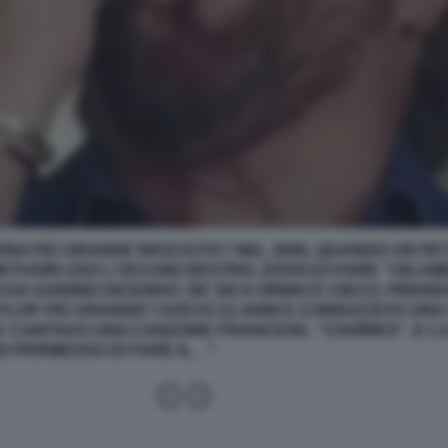
ERIA PIÙ GRANDE RICEVUTA?
NEL 2000, QUANDO UN PE
 FUORI USO L'OCCHIO DESTRO, DOVEVO FARE "UN AME
Ò DA GARINEI DICENDO: DE SICA ORMAI È CIECO, PREND
 FLOP PIÙ GRANDE?
AVEVO 21 ANNI E CONDUCEVO UNA 
. CANTAVO UNA CANZONE FRANCESE, "CHAÎNES", E LA
NO PERMESSO DI FARE IL…"