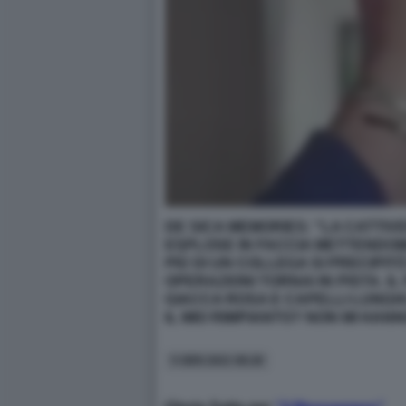
DE SICA MEMORIES: "
LA CATTIV
ESPLOSE IN FACCIA METTENDOMI
PIÙ DI UN COLLEGA SI PRECIPIT
OPERAZIONI TORNAI IN PISTA.
IL
GIACCA ROSA E CAPELLI LUNGHI
IL MIO RIMPIANTO? NON MI HAN
5 GEN 2021 08:26