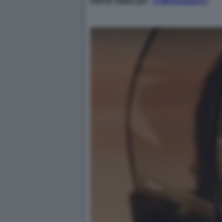
Gloria Satta per
"il Messaggero"