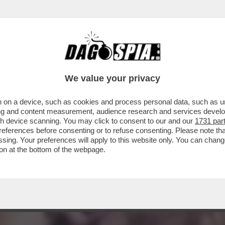
We value your privacy
 on a device, such as cookies and process personal data, such as uni
ising and content measurement, audience research and services deve
gh device scanning. You may click to consent to our and our
1731 par
ferences before consenting or to refuse consenting. Please note th
essing. Your preferences will apply to this website only. You can cha
on at the bottom of the webpage.