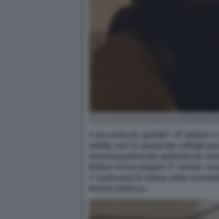
Il successo più grande? «È andare in g
vitalità, non so quanti altri colleghi 
ultracinquantennale spalmata tra cinem
brillare di luce propria. E, mentre i ri
e continuano le riprese della commedi
trenino elettrico».