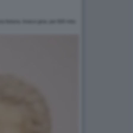
a fortuna. Invece girai, per 600 mila