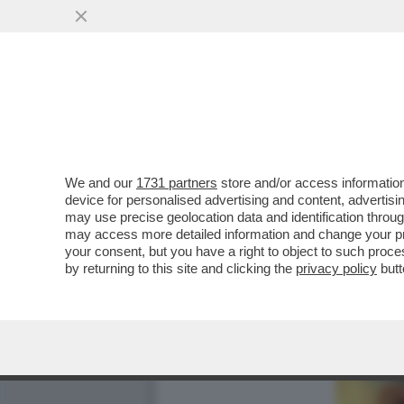
We and our
1731 partners
store and/or access information
device for personalised advertising and content, advert
may use precise geolocation data and identification throu
may access more detailed information and change your pre
your consent, but you have a right to object to such proc
by returning to this site and clicking the
privacy policy
butt