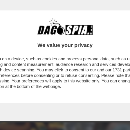
We value your privacy
 on a device, such as cookies and process personal data, such as uni
ising and content measurement, audience research and services deve
gh device scanning. You may click to consent to our and our
1731 par
ferences before consenting or to refuse consenting. Please note th
essing. Your preferences will apply to this website only. You can cha
on at the bottom of the webpage.