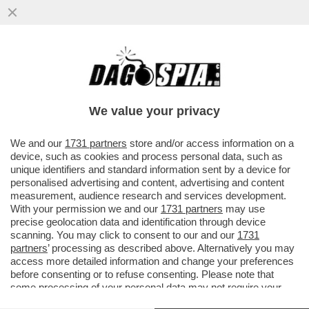
We value your privacy
We and our
1731 partners
store and/or access information on a
device, such as cookies and process personal data, such as
unique identifiers and standard information sent by a device for
personalised advertising and content, advertising and content
measurement, audience research and services development.
With your permission we and our
1731 partners
may use
precise geolocation data and identification through device
scanning. You may click to consent to our and our
1731
partners
’ processing as described above. Alternatively you may
access more detailed information and change your preferences
before consenting or to refuse consenting. Please note that
some processing of your personal data may not require your
“UN TOUR NEL 2027? PERCHÉ NO, SE È SOLO UNA
consent, but you have a right to object to such processing. Your
QUESTIONE DI ENERGIA, NE ABBIAMO ANCORA”
–