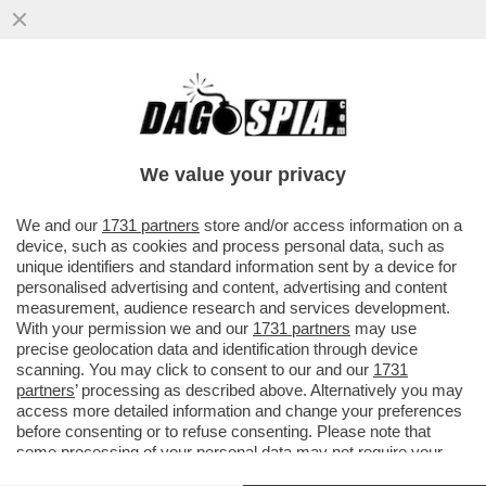
We value your privacy
We and our
1731 partners
store and/or access information on a
device, such as cookies and process personal data, such as
unique identifiers and standard information sent by a device for
personalised advertising and content, advertising and content
measurement, audience research and services development.
With your permission we and our
1731 partners
may use
precise geolocation data and identification through device
scanning. You may click to consent to our and our
1731
partners
’ processing as described above. Alternatively you may
access more detailed information and change your preferences
OLE’! LA RICONOSCETE?
LA BOMBASTICA OVER 40,
before consenting or to refuse consenting. Please note that
CHE HA RECITATO CON MASSIMO BOLDI, VINCENZO
some processing of your personal data may not require your
SALEMME E NATALIA ESTRADA IN UN FILM DEI
consent, but you have a right to object to such processing. Your
VANZINA, HA PARTECIPATO A "MISS MONDO"
ED È