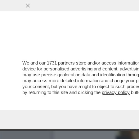
We and our
1731 partners
store and/or access information
device for personalised advertising and content, advert
may use precise geolocation data and identification throu
may access more detailed information and change your pre
your consent, but you have a right to object to such proc
by returning to this site and clicking the
privacy policy
butt