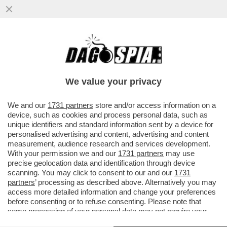
We value your privacy
We and our
1731 partners
store and/or access information on a
device, such as cookies and process personal data, such as
unique identifiers and standard information sent by a device for
personalised advertising and content, advertising and content
measurement, audience research and services development.
With your permission we and our
1731 partners
may use
precise geolocation data and identification through device
scanning. You may click to consent to our and our
1731
partners
’ processing as described above. Alternatively you may
access more detailed information and change your preferences
before consenting or to refuse consenting. Please note that
some processing of your personal data may not require your
consent, but you have a right to object to such processing. Your