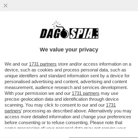
We value your privacy
We and our
1731 partners
store and/or access information on a
device, such as cookies and process personal data, such as
unique identifiers and standard information sent by a device for
personalised advertising and content, advertising and content
measurement, audience research and services development.
With your permission we and our
1731 partners
may use
precise geolocation data and identification through device
scanning. You may click to consent to our and our
1731
partners
’ processing as described above. Alternatively you may
LA RICONOSCETE? PER LA 42ENNE IL SUO UOMO
access more detailed information and change your preferences
IDEALE DEVE ESSERE “UN MASCHIO RISOLTO,
NON
before consenting or to refuse consenting. Please note that
NARCISISTA PATOLOGICO,
NON EGORIFERITO, NON
some processing of your personal data may not require your
PRESUNTUOSO, UMILE
, E
SOPRATTUTTO CHE GLI
consent, but you have a right to object to such processing. Your
PIACCIA SOLO IO.
QUINDI RAGAZZI SE QUESTE SONO