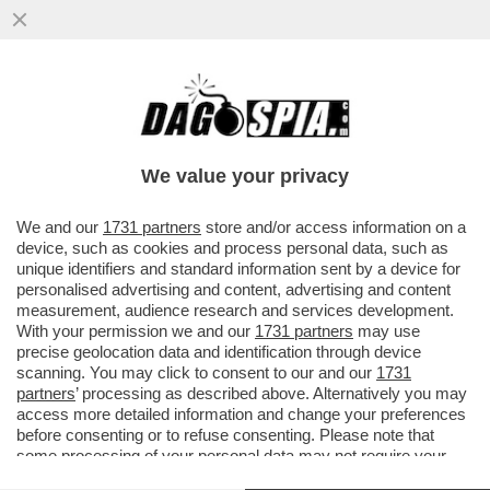
We value your privacy
We and our
1731 partners
store and/or access information on a
device, such as cookies and process personal data, such as
unique identifiers and standard information sent by a device for
personalised advertising and content, advertising and content
measurement, audience research and services development.
With your permission we and our
1731 partners
may use
precise geolocation data and identification through device
scanning. You may click to consent to our and our
1731
partners
’ processing as described above. Alternatively you may
access more detailed information and change your preferences
“NOI SIAMO IL RISULTATO DI TANTE MIGRAZIONI E
before consenting or to refuse consenting. Please note that
NON CI DISPIACE AFFATTO” –
SERGIO MATTARELLA
some processing of your personal data may not require your
PER GLI OTTANT’ANNI DELLA REPUBBLICA RIFILA
consent, but you have a right to object to such processing. Your